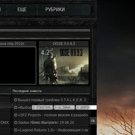
Ы
ЕЩЕ
РУБРИКИ
она обр.2010г.
OGSE 0.6.9.3
4.2
Последние новости
Вышел первый трейлер S.T.A.L.K.E.R. 2
«Выбор» - четвертый отчет о разработке!
«SFZ Project» - полная версия в разработке!
+DMX 1.3.5.ООП.МА.К.
Stalker News. Выпуск от 29.06.20
«Legend Returns 1.0» - Информация о моде за июнь 2020