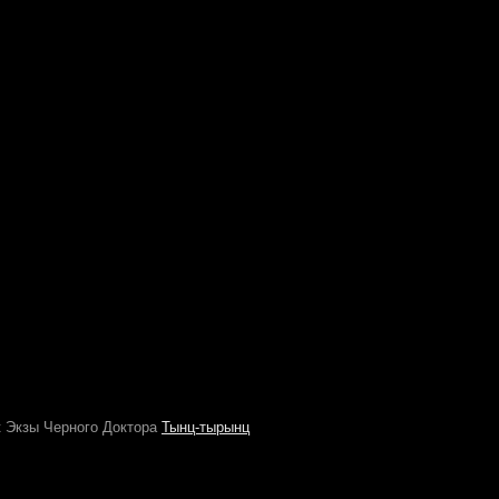
к Экзы Черного Доктора
Тынц-тырынц