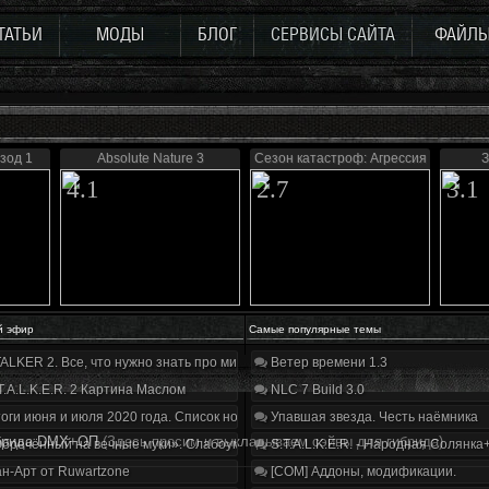
ТАТЬИ
МОДЫ
БЛОГ
СЕРВИСЫ САЙТА
ФАЙЛ
зод 1
Absolute Nature 3
Сезон катастроф: Агрессия
З
4.1
2.7
3.1
й эфир
Самые популярные темы
ALKER 2. Все, что нужно знать про мир, геймплей и сюжет | Разбор трейлера
Ветер времени 1.3
T.A.L.K.E.R. 2 Картина Маслом
NLC 7 Build 3.0
оги июня и июля 2020 года. Список нововведений
Упавшая звезда. Честь наёмника
ибрида DMX+ОП
(Здесь просим и выкладываем сэйвы для гибрида)
бречённый на вечные муки». Слабоумие и отвага
S.T.A.L.K.E.R. - Народная Солянка
н-Арт от Ruwartzone
[COM] Аддоны, модификации.