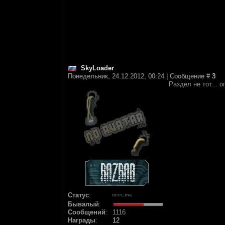
SkyLoader
Понедельник, 24.12.2012, 00:24 | Сообщение #
3
Раздел не тот... 
Статус
:
Бывалый
:
Сообщений
:
1116
Награды
:
12