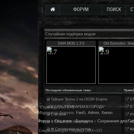
ФОРУМ
ПОИСК
С
Случайная подборка модов
DMX MOD 1.3.5
Old Episodes: Эпи
3.7
2.9
Последние обновленные темы
Прямо
Тайные Тропы 2 на OGSR Engine
ST
И.Г.Р.А. "ПОИГАРЕМ В ГОРОДА"
S.
Страница
1
из
1
1
Модератор форума:
FanG
,
Аdmin
,
Xenon
Считаем
Ит
Форум
»
Общение
»
Болталка
»
Сохранения для Г
S.T.A.L.K.E.R. Anomaly
«О
⚒ Справочник вылетов
Фа
Сохранения для Гибрида DMX+ОП