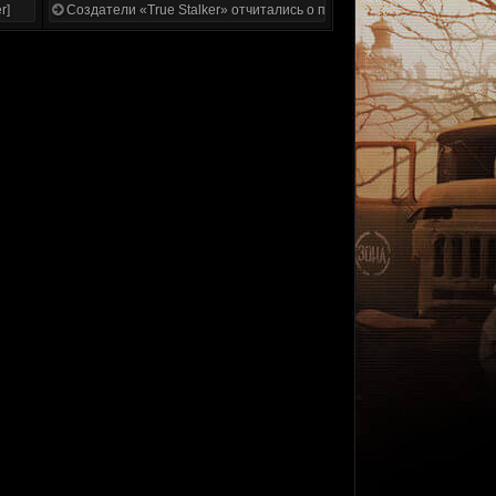
r]
Создатели «True Stalker» отчитались о проделанной работе