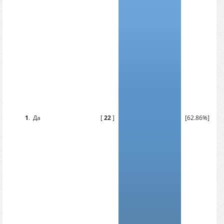
1
.
Да
[
22
]
[62.86%]