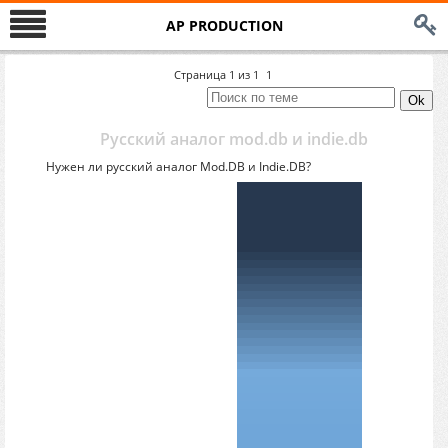
AP PRODUCTION
Страница
1
из
1
1
Русский аналог mod.db и indie.db
Нужен ли русский аналог Mod.DB и Indie.DB?