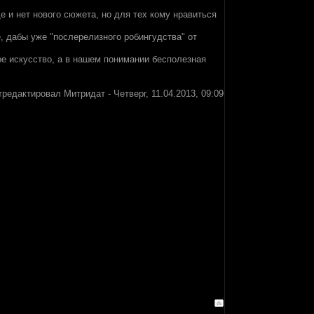
 и нет нового сюжета, но для тех кому нравиться
е, дабы уже "послерелизного робингудства" от
ое искусство, а в нашем понимании бесполезная
тредактировал
Митридат
-
Четверг, 11.04.2013, 09:09