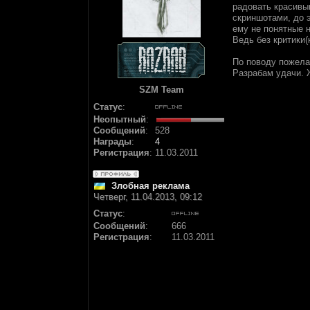
радовать красивы
скриншотами, до э
ему не понятные н
Ведь без критики(
По поводу пожела
Разрабам удачи. 
SZM Team
Статус
:
Неопытный
:
Сообщений
:
528
Награды
:
4
Регистрация
:
11.03.2011
Злобная реклама
Четверг, 11.04.2013, 09:12
Статус
:
Сообщений
:
666
Регистрация
:
11.03.2011