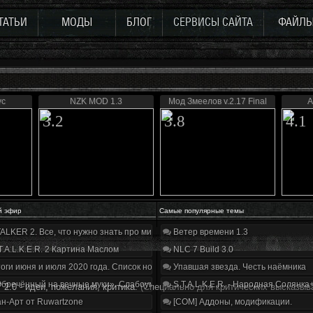
ТАТЬИ
МОДЫ
БЛОГ
СЕРВИСЫ САЙТА
ФАЙЛ
ус
NZK MOD 1.3
Мод Змеелов v.2.17 Final
A
3.2
3.8
4.1
й эфир
Самые популярные темы
ALKER 2. Все, что нужно знать про мир, геймплей и сюжет | Разбор трейлера
Ветер времени 1.3
T.A.L.K.E.R. 2 Картина Маслом
NLC 7 Build 3.0
оги июня и июля 2020 года. Список нововведений
Упавшая звезда. Честь наёмника
бречённый на вечные муки». Слабоумие и отвага
S.T.A.L.K.E.R. - Народная Солянка
2.0 - идеи, пожелания, критика.
(Специально для критических высказыв
н-Арт от Ruwartzone
[COM] Аддоны, модификации.