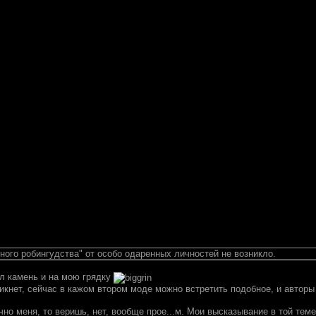
ного робингудства" от особо одаренных личностей не возникло.
ел камень и на мою грядку
никнет, сейчас в кажом втором моде можно встретить подобное, и автор
чно меня, то веришь, нет, вообще прое...м. Мои высказывание в той теме