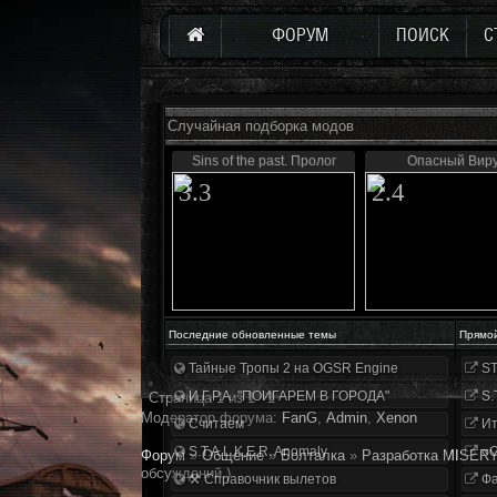
ФОРУМ
ПОИСК
С
Случайная подборка модов
Sins of the past. Пролог
Опасный Вир
3.3
2.4
Последние обновленные темы
Прямо
Тайные Тропы 2 на OGSR Engine
ST
И.Г.Р.А. "ПОИГАРЕМ В ГОРОДА"
S.
Страница
1
из
1
1
Модератор форума:
FanG
,
Аdmin
,
Xenon
Считаем
Ит
S.T.A.L.K.E.R. Anomaly
«О
Форум
»
Общение
»
Болталка
»
Разработка MISERY 
обсуждений.)
⚒ Справочник вылетов
Фа