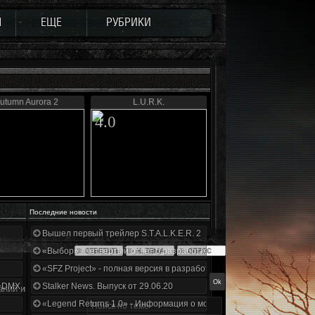
Ы
ЕЩЕ
РУБРИКИ
utumn Aurora 2
L.U.R.K.
4.0
Последние новости
Вышел первый трейлер S.T.A.L.K.E.R. 2
«Выбор» - четвертый отчет о разработке!
«SFZ Project» - полная версия в разработке!
+DMX 1.3.5.ООП.МА.К.
Stalker News. Выпуск от 29.06.20
аний и
«Legend Returns 1.0» - Информация о моде за июнь 2020