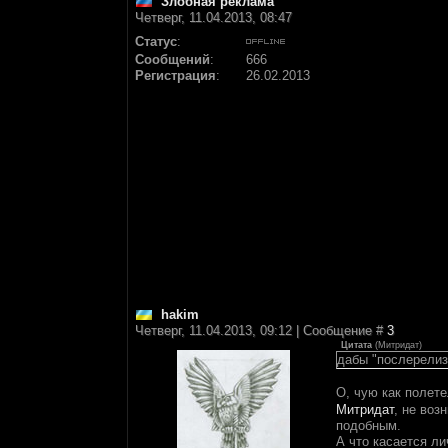
Злобная реклама
Четверг, 11.04.2013, 08:47
Статус
:
Сообщений
:
666
Регистрация
:
26.02.2013
hakim
Четверг, 11.04.2013, 09:12 | Сообщение #
3
Цитата
(
Митридат
)
дабы "послерелиз
О, чую как полет
Митридат
, не воз
подобным.
А что касается ли