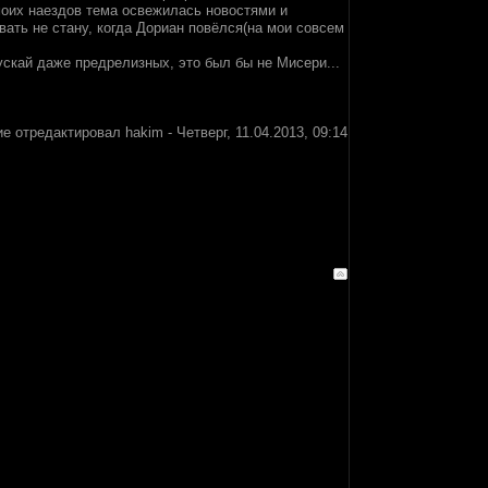
моих наездов тема освежилась новостями и
вать не стану, когда Дориан повёлся(на мои совсем
ускай даже предрелизных, это был бы не Мисери...
е отредактировал
hakim
-
Четверг, 11.04.2013, 09:14