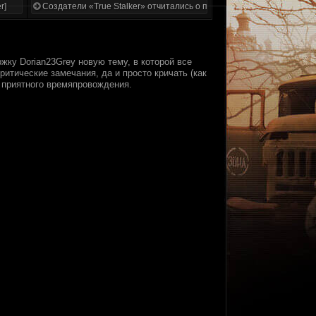
r]
Создатели «True Stalker» отчитались о проделанной работе
ржку Dorian23Grey новую тему, в которой все
тические замечания, да и просто кричать (как
 приятного времяпровождения.