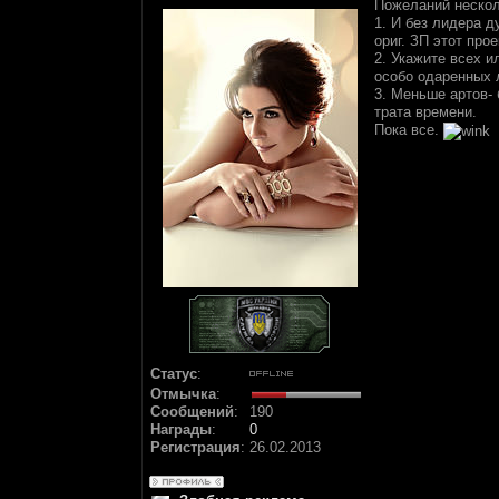
Пожеланий нескол
1. И без лидера д
ориг. ЗП этот про
2. Укажите всех и
особо одаренных 
3. Меньше артов-
трата времени.
Пока все.
Статус
:
Отмычка
:
Сообщений
:
190
Награды
:
0
Регистрация
:
26.02.2013