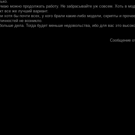
ько.
умаю можно продолжать работу. Не забрасывайте уж совсем. Хоть в моде
ект все же лучший вариант.
ли хотя бы почти всех, у кого брали какие-либо модели, скрипты и проче
личностей не возникло.
 больше дела. Тогда будет меньше недовольства, ибо для вас это высок
Сообщение о