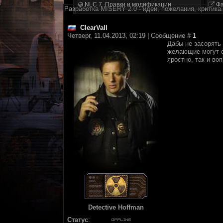
NLC 7. Правки и модификации
Фа
Разработка MISERY 2.0 - идеи, пожелания, критика.
ClearVall
Четверг, 11.04.2013, 02:19 | Сообщение #
1
Дабы не засорять
желающие могут с
яростно, так и в
Detective Hoffman
Статус
: