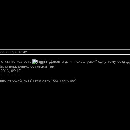
 основную тему
, отсыпте малость
Давайте для "похвалушек" одну тему создад
 было нормально, остаемся там.
.2013, 09:15)
-----------------
йно не ошиблись? тема явно "болтанистая"