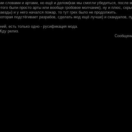
ми словами и артами, но ещё и делом(как мы смогли убедиться, после 
того были просто арты или вообще гробовое молчание), ну и плюс, скры
аезды) и у него начался пожар, то тут грех было не продолжить.
которая подстёгивает разрабов, сделать мод ещё лучше) и скандалов, п
ний, есть только одно - русификация мода.
Жду релиз.
Сообщени