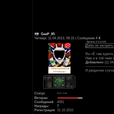
GeeP_85
Четверг, 11.04.2013, 09:15 | Сообщение #
4
Цитата
(
ClearVall
)
Дабы не засорять
Вы чЁ там курите
Нам и в той теме
Добавлено
(11.04
----------------------------
И разделом случа
Статус
:
Ветеран
:
Сообщений
:
4081
Награды
:
7
Регистрация
:
31.10.2010