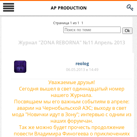
AP PRODUCTION
Страница
1
из
1
1
Журнал "ZONA REBORNA" №11 Апрель 2013
reolog
06.05.2013 в 14:49
Уважаемые друзья!
Сегодня вышел в свет одиннадцатый номер
нашего Журнала.
Посвящаем мы его важным событиям в апреле:
аварии на Чернобыльской АЭС; выходу в свет
мода "Новички идут в Зону"; интервью с одним из
наших форумчан.
Так же можно будет прочесть продолжение
повести Владимира Финогеева о приключениях