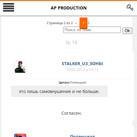
AP PRODUCTION
Страница
2
из
2
«
1
2
№ 16
STALKER_U3_3OHbI
10.05.2013 в 23:13
Цитата
(
Потенциал
)
это лишь самовнушение и не больше.
Согласен.
Потенциал