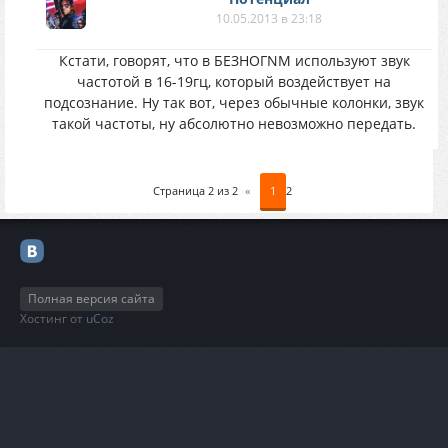
10.05.2013 в 23:18
Кстати, говорят, что в БЕЗНОГNМ используют звук
частотой в 16-19гц, который воздействует на
подсознание. Ну так вот, через обычные колонки, звук
такой частоты, ну абсолютно невозможно передать.
Страница
2
из
2
«
1
2
Полная версия сайта
Хостинг от
uCoz