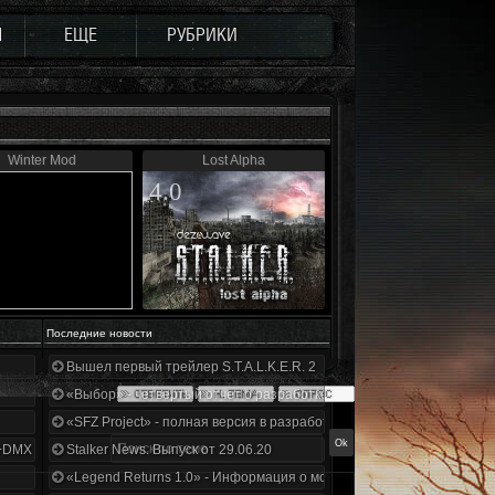
Ы
ЕЩЕ
РУБРИКИ
Winter Mod
Lost Alpha
4.0
Последние новости
Вышел первый трейлер S.T.A.L.K.E.R. 2
«Выбор» - четвертый отчет о разработке!
«SFZ Project» - полная версия в разработке!
+DMX 1.3.5.ООП.МА.К.
Stalker News. Выпуск от 29.06.20
«Legend Returns 1.0» - Информация о моде за июнь 2020