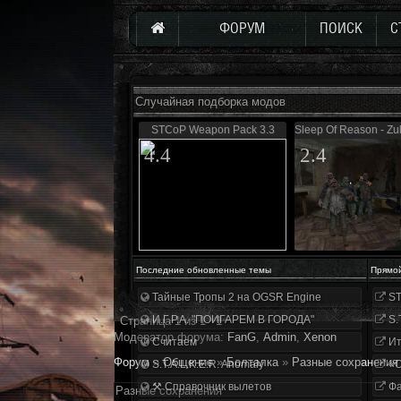
ФОРУМ
ПОИСК
С
Случайная подборка модов
STCoP Weapon Pack 3.3
Sleep Of Reason - Zul
4.4
2.4
Последние обновленные темы
Прямо
Тайные Тропы 2 на OGSR Engine
ST
И.Г.Р.А. "ПОИГАРЕМ В ГОРОДА"
S.
Страница
1
из
1
1
Модератор форума:
FanG
,
Аdmin
,
Xenon
Считаем
Ит
Форум
»
Общение
»
Болталка
»
Разные сохранения
S.T.A.L.K.E.R. Anomaly
«О
⚒ Справочник вылетов
Фа
Разные сохранения