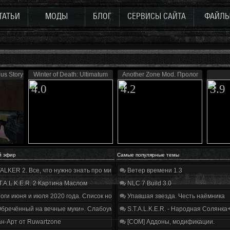
ТАТЬИ
МОДЫ
БЛОГ
СЕРВИСЫ САЙТА
ФАЙЛ
us Story 0.5
Winter of Death: Ultimatum
Another Zone Mod. Пролог
4.0
4.2
3.9
й эфир
Самые популярные темы
ALKER 2. Все, что нужно знать про мир, геймплей и сюжет | Разбор трейлера
Ветер времени 1.3
T.A.L.K.E.R. 2 Картина Маслом
NLC 7 Build 3.0
оги июня и июля 2020 года. Список нововведений
Упавшая звезда. Честь наёмника
бречённый на вечные муки». Слабоумие и отвага
S.T.A.L.K.E.R. - Народная Солянка
н-Арт от Ruwartzone
[COM] Аддоны, модификации.