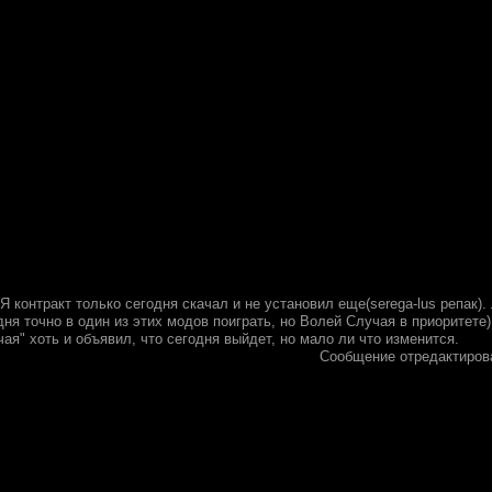
 Я контракт только сегодня скачал и не установил еще(serega-lus репак)
ня точно в один из этих модов поиграть, но Волей Случая в приоритете)
ая" хоть и объявил, что сегодня выйдет, но мало ли что изменится.
Сообщение отредактиро