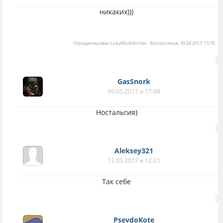
никаких)))
Отредактировал
LukaMudishchev
-
Воскресенье, 30.04.2017, 15:35
GasSnork
09.05.2017 в 17:48
Ностальгия)
Aleksey321
12.05.2017 в 12:21
Так себе
PsevdoKote