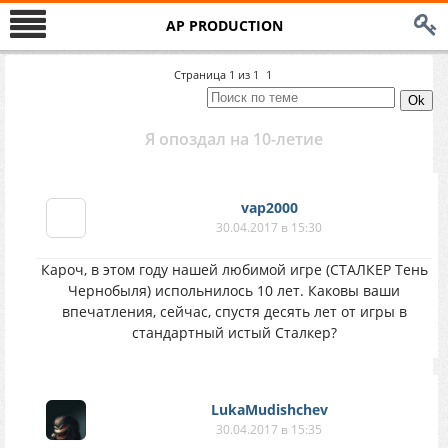
AP PRODUCTION
Страница
1
из
1
1
Я опоздал на 10-летие
vap2000
30.04.2017 в 15:30
Кароч, в этом году нашей любимой игре (СТАЛКЕР Тень
Чернобыля) испольнилось 10 лет. Каковы ваши
впечатления, сейчас, спустя десять лет от игры в
стандартный истый Сталкер?
LukaMudishchev
30.04.2017 в 15:35