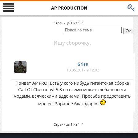
AP PRODUCTION
Страница
1
из
1
1
Ищу сборочку.
Grisu
13.05.2017 в 12:02
Привет AP PRO! Есть у кого нибудь гигантская сборка
Call Of Chernobyl 5.3 со всеми может глобальными
модами, всяческими аддонами. Просьба предоставить
мне её. Заранее благодарю.
Страница
1
из
1
1