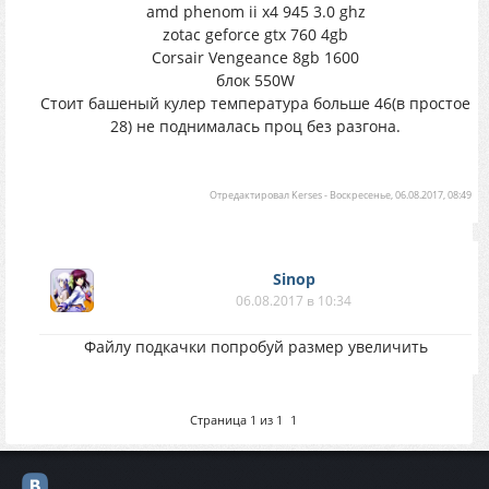
amd phenom ii x4 945 3.0 ghz
zotac geforce gtx 760 4gb
Corsair Vengeance 8gb 1600
блок 550W
Стоит башеный кулер температура больше 46(в простое
28) не поднималась проц без разгона.
Отредактировал
Kerses
-
Воскресенье, 06.08.2017, 08:49
Sinop
06.08.2017 в 10:34
Файлу подкачки попробуй размер увеличить
Страница
1
из
1
1