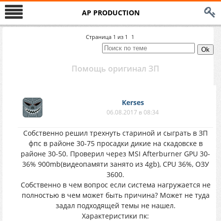
AP PRODUCTION
Страница
1
из
1
1
Помощь оригинал ЗП
Kerses
06.08.2017 в 08:34
Собственно решил трехнуть стариной и сыграть в ЗП
фпс в районе 30-75 просадки дикие на скадовске в
районе 30-50. Проверил через MSI Afterburner GPU 30-
36% 900mb(видеопамяти занято из 4gb), CPU 36%, ОЗУ
3600.
Собственно в чем вопрос если система нагружается не
полностью в чем может быть причина? Может не туда
задал подходящей темы не нашел.
Характеристики пк: