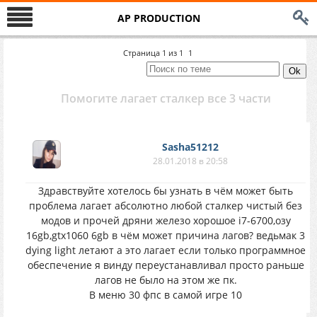
AP PRODUCTION
Страница
1
из
1
1
Помогите лагает сталкер все 3 части
Sasha51212
28.01.2018 в 20:58
Здравствуйте хотелось бы узнать в чём может быть
проблема лагает абсолютно любой сталкер чистый без
модов и прочей дряни железо хорошое i7-6700,озу
16gb,gtx1060 6gb в чём может причина лагов? ведьмак 3
dying light летают а это лагает если только программное
обеспечение я винду переустанавливал просто раньше
лагов не было на этом же пк.
В меню 30 фпс в самой игре 10