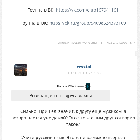
Группа в ВК:
https://vk.com/club167941161
Группа в ОК:
https://ok.ru/group/54098524373169
Отредактировал
VMA_Games
-
Пятница, 24.01.2020, 18:47
crystal
18.10.2018 в 13:28
Цитата
VMA_Games
(
)
Возвращаясь от друга дамой
Сильно. Пришёл, значит, к другу ещё мужиком, а
возвращается уже дамой? Это что ж с ним друг сотворил
такое?
Учите русский язык. Это ж невозможно всерьёз