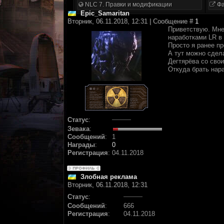
NLC 7. Правки и модификации
Фа
Epic_Samaritan
Вторник, 06.11.2018, 12:31 | Сообщение #
1
Приветствую. Мне
наработками LR в 
Просто я ранее п
А тут можно сдел
Дегтярёва со сво
Откуда брать нара
Статус
:
Зевака
:
Сообщений
:
1
Награды
:
0
Регистрация
:
04.11.2018
Злобная реклама
Вторник, 06.11.2018, 12:31
Статус
:
Сообщений
:
666
Регистрация
:
04.11.2018