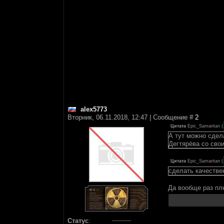
alex5773
Вторник, 06.11.2018, 12:47 | Сообщение #
2
Цитата
Epic_Samaritan
(
А тут можно сдел
Дегтярёва со сво
Цитата
Epic_Samaritan
(
сделать качестве
Да вообще раз п
Статус
: