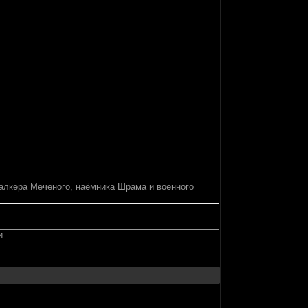
талкера Меченого, наёмника Шрама и военного
и