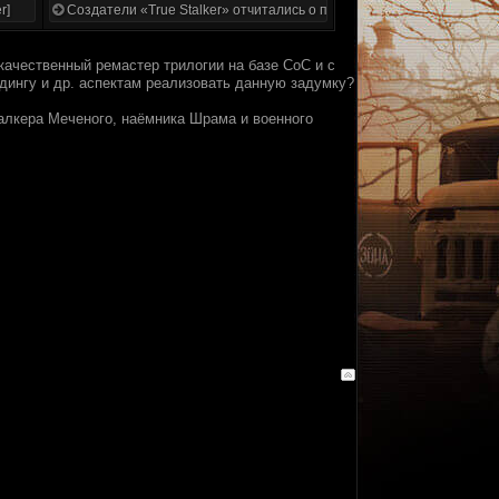
r]
Создатели «True Stalker» отчитались о проделанной работе
качественный ремастер трилогии на базе CoC и с
одингу и др. аспектам реализовать данную задумку?
талкера Меченого, наёмника Шрама и военного