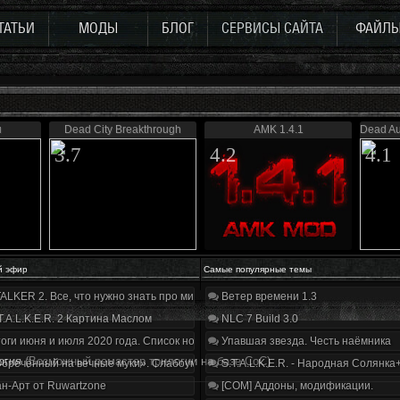
ТАТЬИ
МОДЫ
БЛОГ
СЕРВИСЫ САЙТА
ФАЙЛ
н
Dead City Breakthrough
AMK 1.4.1
Dead Au
3.7
4.2
4.1
й эфир
Самые популярные темы
ALKER 2. Все, что нужно знать про мир, геймплей и сюжет | Разбор трейлера
Ветер времени 1.3
T.A.L.K.E.R. 2 Картина Маслом
NLC 7 Build 3.0
оги июня и июля 2020 года. Список нововведений
Упавшая звезда. Честь наёмника
огия
(Возможный ремастер трилогии на базе CoC)
бречённый на вечные муки». Слабоумие и отвага
S.T.A.L.K.E.R. - Народная Солянка
н-Арт от Ruwartzone
[COM] Аддоны, модификации.