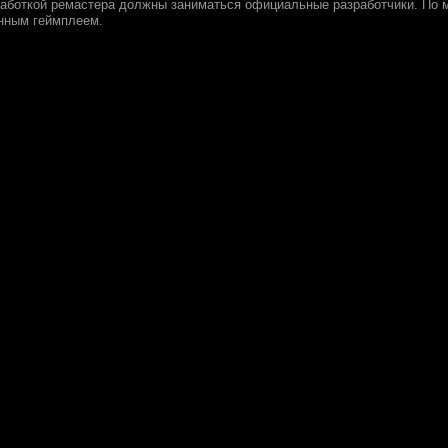
аботкой ремастера должны заниматься официальные разработчики. По мн
нным геймплеем.