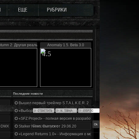
Ы
ЕЩЕ
РУБРИКИ
tumn 2: Другая реальность
Anomaly 1.5. Beta 3.0
4.5
Последние новости
Вышел первый трейлер S.T.A.L.K.E.R. 2
«Выбор» - четвертый отчет о разработке!
«SFZ Project» - полная версия в разработке!
+DMX 1.3.5.ООП.МА.К.
Stalker News. Выпуск от 29.06.20
«Legend Returns 1.0» - Информация о моде за июнь 2020