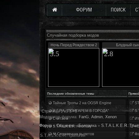
ФОРУМ
ПОИСК
С
Случайная подборка модов
Ночь Перед Рождеством 2
Блудный сы
3.5
2.8
Последние обновленные темы
Прямо
Тайные Тропы 2 на OGSR Engine
ST
И.Г.Р.А. "ПОИГАРЕМ В ГОРОДА"
S.
Страница
1
из
1
1
Модератор форума:
FanG
,
Аdmin
,
Xenon
Считаем
Ит
Форум
»
Общение
»
Болталка
»
S.T.A.L.K.E.R.:Трил
S.T.A.L.K.E.R. Anomaly
«О
⚒ Справочник вылетов
Фа
S.T.A.L.K.E.R.:Трилогия