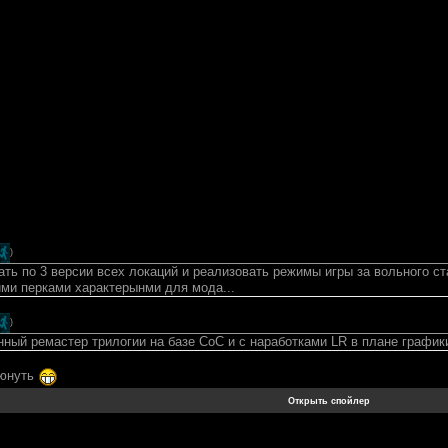
)
ать по 3 версии всех локаций и реализовать режимы игры за вольного с
ими перками характерынми для мода...
)
нный ремастер трилогии на базе CoC и с наработками LR в плане график
люнуть