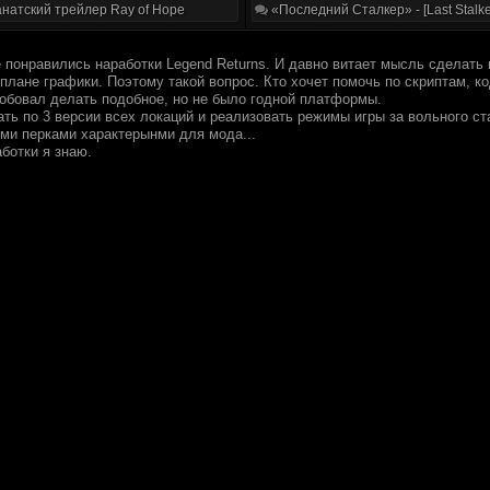
натский трейлер Ray of Hope
«Последний Сталкер» - [Last Stalke
 понравились наработки Legend Returns. И давно витает мысль сделать 
плане графики. Поэтому такой вопрос. Кто хочет помочь по скриптам, к
робовал делать подобное, но не было годной платформы.
ать по 3 версии всех локаций и реализовать режимы игры за вольного с
ими перками характерынми для мода...
ботки я знаю.