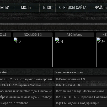
ТАТЬИ
МОДЫ
БЛОГ
СЕРВИСЫ САЙТА
ФАЙЛ
Z 1.1
NZK MOD 1.3
ABC Inferno
NEY
3.2
3.9
2.9
й эфир
Самые популярные темы
ALKER 2. Все, что нужно знать про мир, геймплей и сюжет | Разбор трейлера
Ветер времени 1.3
T.A.L.K.E.R. 2 Картина Маслом
NLC 7 Build 3.0
оги июня и июля 2020 года. Список нововведений
Упавшая звезда. Честь наёмника
м!
бречённый на вечные муки». Слабоумие и отвага
S.T.A.L.K.E.R. - Народная Солянка
н-Арт от Ruwartzone
[COM] Аддоны, модификации.