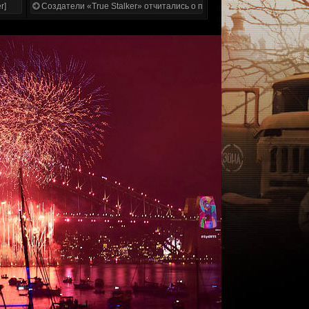
r]
Создатели «True Stalker» отчитались о проделанной работе