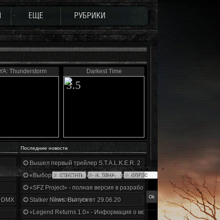
Ы
ЕЩЕ
РУБРИКИ
A: Thunderstorm
Darkest Time
3.5
Последние новости
Вышел первый трейлер S.T.A.L.K.E.R. 2
«Выбор» - четвертый отчет о разработке!
«SFZ Project» - полная версия в разработке!
+DMX 1.3.5.ООП.МА.К.
Stalker News. Выпуск от 29.06.20
«Legend Returns 1.0» - Информация о моде за июнь 2020