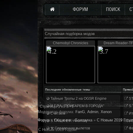
ФОРУМ
ПОИСК
С
Случайная подборка модов
Chernobyl Chronicles
Dream Reader-TF
4.2
3.7
Последние обновленные темы
Прямо
Тайные Тропы 2 на OGSR Engine
ST
И.Г.Р.А. "ПОИГАРЕМ В ГОРОДА"
S.
Страница
1
из
1
1
Модератор форума:
FanG
,
Аdmin
,
Xenon
Считаем
Ит
Форум
»
Общение
»
Болталка
»
С Новым 2019 Годо
S.T.A.L.K.E.R. Anomaly
«О
⚒ Справочник вылетов
Фа
С Новым 2019 Годом!