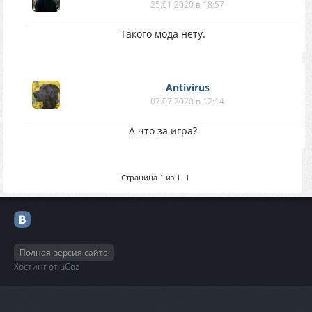
25.01.2020 в 18:57
Такого мода нету.
Antivirus
07.07.2020 в 12:14
А что за игра?
Страница
1
из
1
1
Полная версия сайта
Хостинг от
uCoz