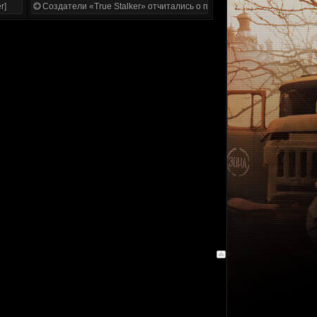
r]
Создатели «True Stalker» отчитались о проделанной работе