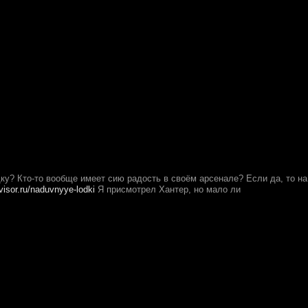
ку? Кто-то вообще имеет сию радость в своём арсенале? Если да, то на
visor.ru/naduvnyye-lodki
Я присмотрел Хантер, но мало ли