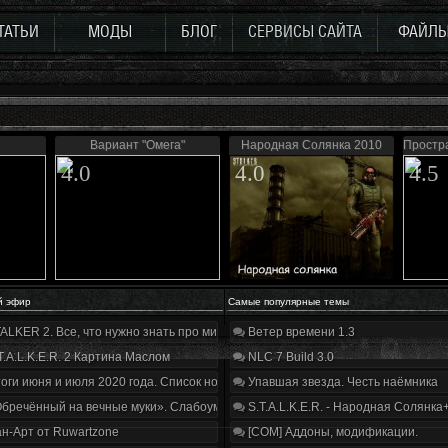
ТАТЬИ
МОДЫ
БЛОГ
СЕРВИСЫ САЙТА
ФАЙЛ
Вариант "Омега"
Народная Солянка 2010
Простр
4.0
4.0
4.5
й эфир
Самые популярные темы
ALKER 2. Все, что нужно знать про мир, геймплей и сюжет | Разбор трейлера
Ветер времени 1.3
T.A.L.K.E.R. 2 Картина Маслом
NLC 7 Build 3.0
оги июня и июля 2020 года. Список нововведений
Упавшая звезда. Честь наёмника
бречённый на вечные муки». Слабоумие и отвага
S.T.A.L.K.E.R. - Народная Солянка
н-Арт от Ruwartzone
[COM] Аддоны, модификации.