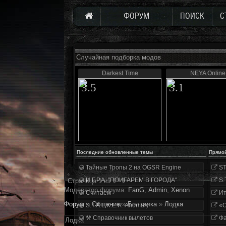
ФОРУМ
ПОИСК
С
Случайная подборка модов
Darkest Time
NEYA Online
3.5
3.1
Последние обновленные темы
Прямо
Тайные Тропы 2 на OGSR Engine
ST
И.Г.Р.А. "ПОИГАРЕМ В ГОРОДА"
S.
Страница
1
из
1
1
Модератор форума:
FanG
,
Аdmin
,
Xenon
Считаем
Ит
Форум
»
Общение
»
Болталка
»
Лодка
S.T.A.L.K.E.R. Anomaly
«О
⚒ Справочник вылетов
Фа
Лодка