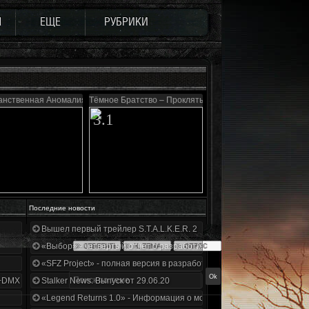
Ы
ЕЩЕ
РУБРИКИ
анственная Аномалия 4.1
Тёмное Братство – Проклятые Зоной
3.1
Последние новости
Вышел первый трейлер S.T.A.L.K.E.R. 2
«Выбор» - четвертый отчет о разработке!
«SFZ Project» - полная версия в разработке!
+DMX 1.3.5.ООП.МА.К.
Stalker News. Выпуск от 29.06.20
«Legend Returns 1.0» - Информация о моде за июнь 2020