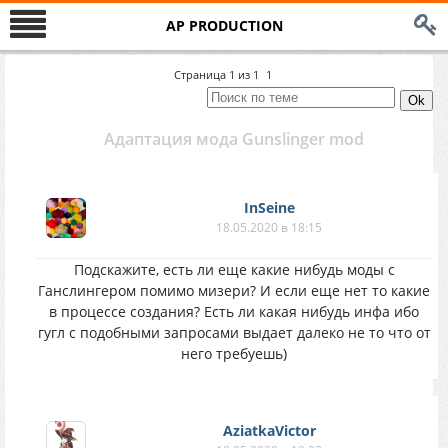
AP PRODUCTION
Страница
1
из
1
1
Адаптация мода Gunslinger mod
InSeine
18.05.2020 в 18:15
Подскажите, есть ли еще какие нибудь моды с
Ганслингером помимо мизери? И если еще нет то какие
в процессе создания? Есть ли какая нибудь инфа ибо
гугл с подобными запросами выдает далеко не то что от
него требуешь)
AziatkaVictor