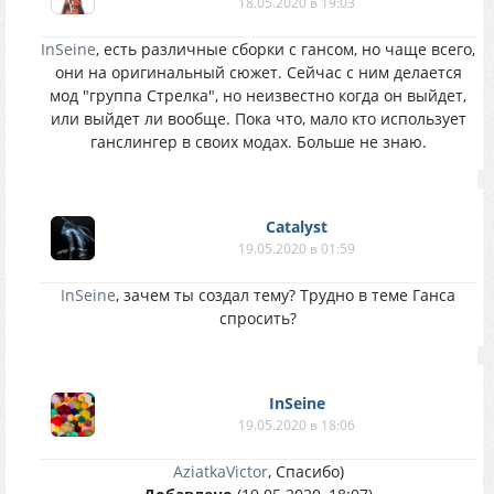
18.05.2020 в 19:03
InSeine
, есть различные сборки с гансом, но чаще всего,
они на оригинальный сюжет. Сейчас с ним делается
мод "группа Стрелка", но неизвестно когда он выйдет,
или выйдет ли вообще. Пока что, мало кто использует
ганслингер в своих модах. Больше не знаю.
Catalyst
19.05.2020 в 01:59
InSeine
, зачем ты создал тему? Трудно в теме Ганса
спросить?
InSeine
19.05.2020 в 18:06
AziatkaVictor
, Спасибо)