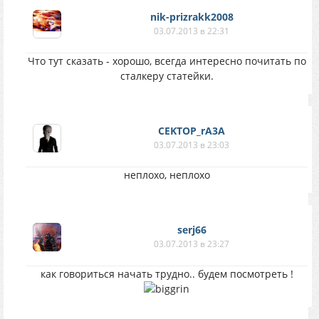
nik-prizrakk2008
03.07.2013 в 22:31
Что тут сказать - хорошо, всегда интересно почитать по
сталкеру статейки.
CEKTOP_rA3A
03.07.2013 в 23:03
неплохо, неплохо
serj66
03.07.2013 в 23:27
как говориться начать трудно.. будем посмотреть !