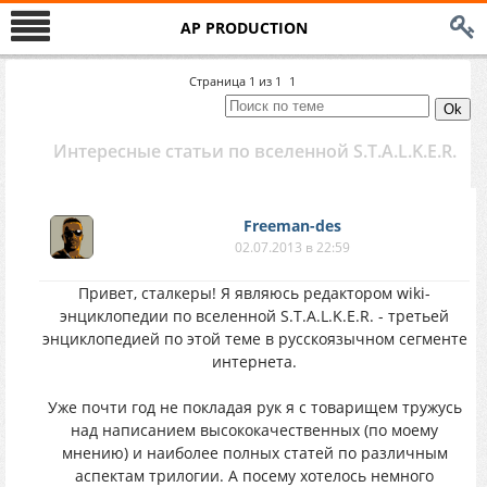
AP PRODUCTION
Страница
1
из
1
1
Интересные статьи по вселенной S.T.A.L.K.E.R.
Freeman-des
02.07.2013 в 22:59
Привет, сталкеры! Я являюсь редактором wiki-
энциклопедии по вселенной S.T.A.L.K.E.R. - третьей
энциклопедией по этой теме в русскоязычном сегменте
интернета.
Уже почти год не покладая рук я с товарищем тружусь
над написанием высококачественных (по моему
мнению) и наиболее полных статей по различным
аспектам трилогии. А посему хотелось немного