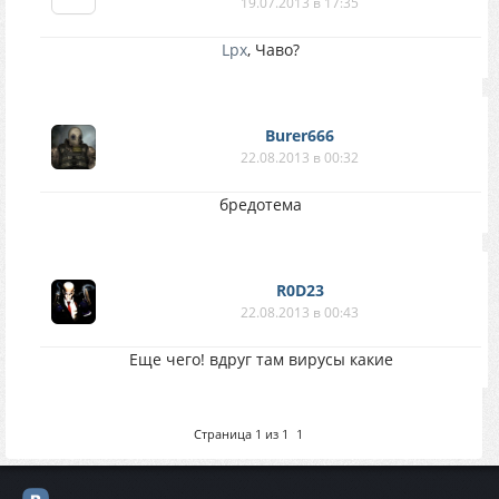
19.07.2013 в 17:35
Lpx
, Чаво?
Burer666
22.08.2013 в 00:32
бредотема
R0D23
22.08.2013 в 00:43
Еще чего! вдруг там вирусы какие
Страница
1
из
1
1