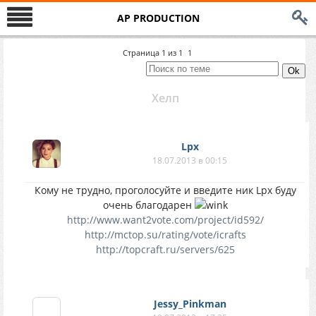
AP PRODUCTION
Страница
1
из
1
1
Хелп
Lpx
18.07.2013 в 00:15
Кому не трудно, проголосуйте и введите ник Lpx буду
очень благодарен
http://www.want2vote.com/project/id592/
http://mctop.su/rating/vote/icrafts
http://topcraft.ru/servers/625
Jessy_Pinkman