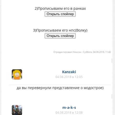
2)Прописываем его в ранках
3)Прописываем его нпс(Волку)
Отредактировал
Никсон
-
Суббота, 04.08.2018, 11:40
Kanzaki
04.08.2018 в 12:05
да вы перевернули представление о модострое)
m-a-k-s
04.08.2018 в 12:08