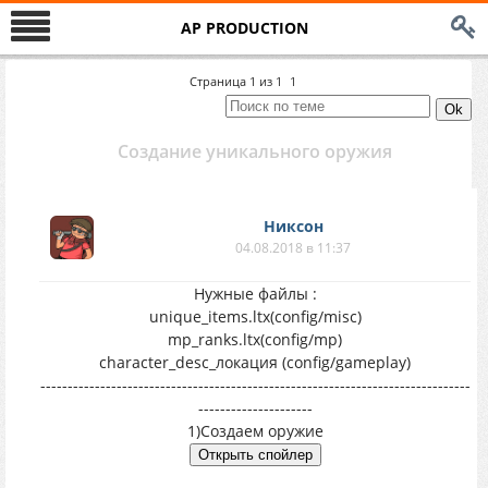
AP PRODUCTION
Страница
1
из
1
1
Создание уникального оружия
Никсон
04.08.2018 в 11:37
Нужные файлы :
unique_items.ltx(config/misc)
mp_ranks.ltx(config/mp)
character_desc_локация (config/gameplay)
-------------------------------------------------------------------------------
---------------------
1)Создаем оружие