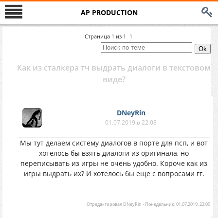
AP PRODUCTION
Страница
1
из
1
1
Как из сталкера тч выдрать диалоги в текстовом
виде?
DNeyRin
01.07.2019 в 22:08
Мы тут делаем систему диалогов в порте для псп, и вот
хотелось бы взять диалоги из оригинала, но
переписывать из игры не очень удобно. Короче как из
игры выдрать их? И хотелось бы еще с вопросами гг.
Отредактировал
DNeyRin
-
Понедельник, 01.07.2019, 22:09