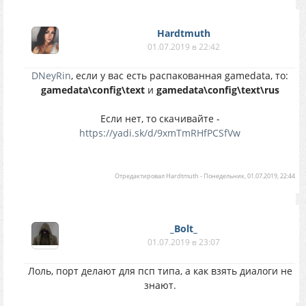
Hardtmuth
01.07.2019 в 22:42
DNeyRin
, если у вас есть распакованная gamedata, то:
gamedata\config\text
и
gamedata\config\text\rus
Если нет, то скачивайте -
https://yadi.sk/d/9xmTmRHfPCSfVw
Отредактировал
Hardtmuth
-
Понедельник, 01.07.2019, 22:44
_Bolt_
01.07.2019 в 23:07
Лоль, порт делают для псп типа, а как взять диалоги не
знают.