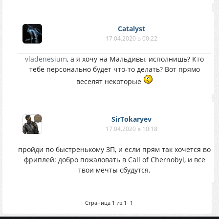
Catalyst
17.04.2020 в 00:22
vladenesium
, а я хочу на Мальдивы, исполнишь? Кто
тебе персонально будет что-то делать? Вот прямо
веселят некоторые
SirTokaryev
17.04.2020 в 10:18
пройди по быстренькому ЗП, и если прям так хочется во
фриплей: добро пожаловать в Call of Chernobyl, и все
твои мечты сбудутся.
Страница
1
из
1
1