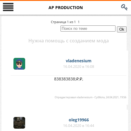
AP PRODUCTION
Страница
1
из
1
1
Нужна помощь с созданием мода
vladenesium
16.04.2020 в 16:08
838383838;₽;₽,
Отредактировал
vladenesium
-
Суббота, 24.04.2021, 19:56
oleg19966
16.04.2020 в 16:44