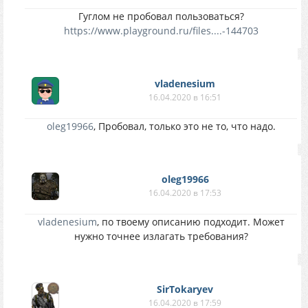
Гуглом не пробовал пользоваться?
https://www.playground.ru/files....-144703
vladenesium
16.04.2020 в 16:51
oleg19966
, Пробовал, только это не то, что надо.
oleg19966
16.04.2020 в 17:53
vladenesium
, по твоему описанию подходит. Может
нужно точнее излагать требования?
SirTokaryev
16.04.2020 в 17:59