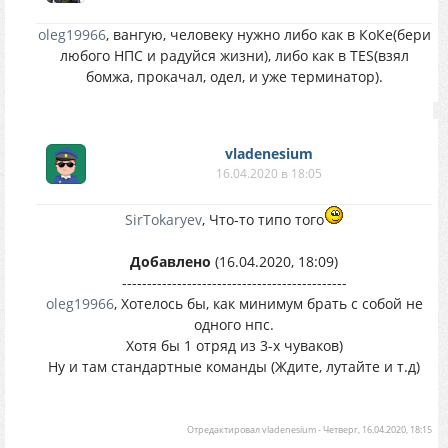
oleg19966
, вангую, человеку нужно либо как в КоКе(бери
любого НПС и радуйся жизни), либо как в TES(взял
бомжа, прокачал, одел, и уже терминатор).
vladenesium
16.04.2020 в 18:05
SirTokaryev
, Что-то типо того
Добавлено
(16.04.2020, 18:09)
---------------------------------------------
oleg19966
, Хотелось бы, как минимум брать с собой не
одного нпс.
Хотя бы 1 отряд из 3-х чуваков)
Ну и там стандартные команды (Ждите, лутайте и т.д)
Отредактировал
vladenesium
-
Четверг, 16.04.2020, 18:15