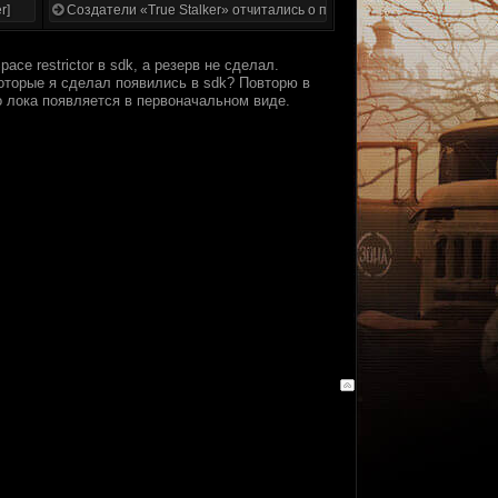
r]
Создатели «True Stalker» отчитались о проделанной работе
e restrictor в sdk, а резерв не сделал.
которые я сделал появились в sdk? Повторю в
о лока появляется в первоначальном виде.