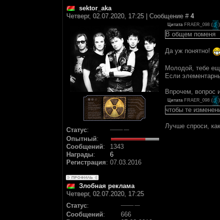
sektor_aka
Четверг, 02.07.2020, 17:25 | Сообщение #
4
Цитата
FRAER_098
(
)
В общем поменя
Да уж понятно!
Молодой, тебе ещ
Если элементарны
Впрочем, вопрос 
Цитата
FRAER_098
(
)
чтобы те изменен
Лучше спроси, как
Статус
:
Опытный
:
Сообщений
:
1343
Награды
:
6
Регистрация
:
07.03.2016
Злобная реклама
Четверг, 02.07.2020, 17:25
Статус
:
Сообщений
:
666