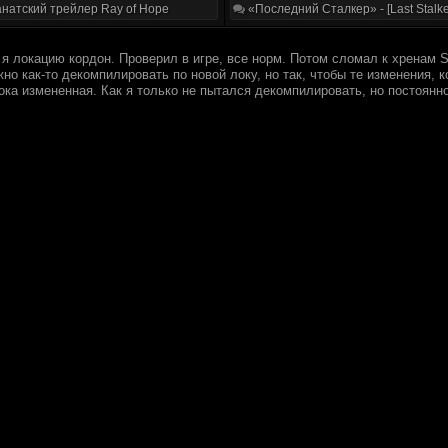
натский трейлер Ray of Hope
«Последний Сталкер» - [Last Stalke
 локацию кордон. Проверил в игре, все норм. Потом сломал к хренам Spac
но как-то декомпилировать по новой локу, но так, чтобы те изменения, 
ока измененная. Как я только не пытался декомпилировать, но постоянн