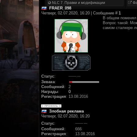
NLC 7. Правки и модификации
Фа
FRAER_098
Четверг, 02.07.2020, 16:20 | Сообщение #
1
В общем поменял я
Вопрос такой: Мож
самом сталкере л
Статус
:
Зевака
:
Сообщений
:
2
Награды
:
0
Регистрация
:
13.08.2016
Злобная реклама
Четверг, 02.07.2020, 16:20
Статус
:
Сообщений
:
666
Регистрация
:
13.08.2016