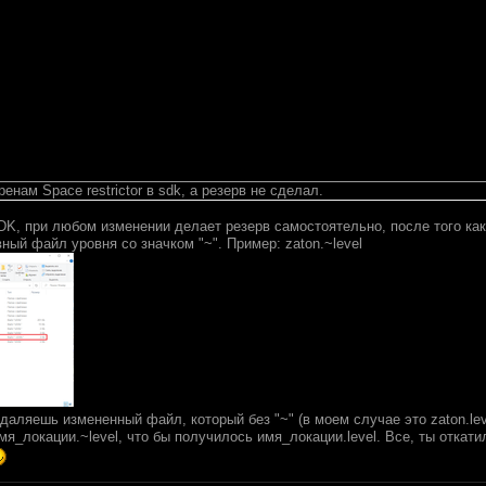
енам Space restrictor в sdk, а резерв не сделал.
SDK, при любом изменении делает резерв самостоятельно, после того ка
ный файл уровня со значком "~". Пример: zaton.~level
аляешь измененный файл, который без "~" (в моем случае это zaton.leve
я_локации.~level, что бы получилось имя_локации.level. Все, ты откат