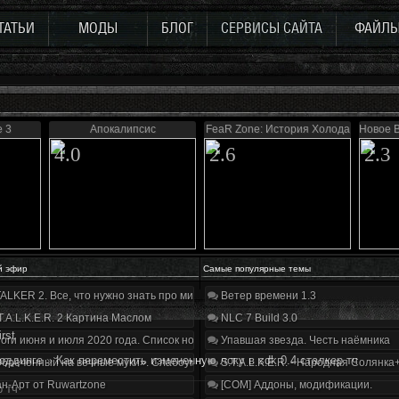
ТАТЬИ
МОДЫ
БЛОГ
СЕРВИСЫ САЙТА
ФАЙЛ
e 3
Апокалипсис
FeaR Zone: История Холода
Новое 
4.0
2.6
2.3
й эфир
Самые популярные темы
ALKER 2. Все, что нужно знать про мир, геймплей и сюжет | Разбор трейлера
Ветер времени 1.3
T.A.L.K.E.R. 2 Картина Маслом
NLC 7 Build 3.0
irst
оги июня и июля 2020 года. Список нововведений
Упавшая звезда. Честь наёмника
оддинге
»
Как переместить измененную локу в sdk 0.4 сталкер тч
бречённый на вечные муки». Слабоумие и отвага
S.T.A.L.K.E.R. - Народная Солянка
н-Арт от Ruwartzone
[COM] Аддоны, модификации.
р тч