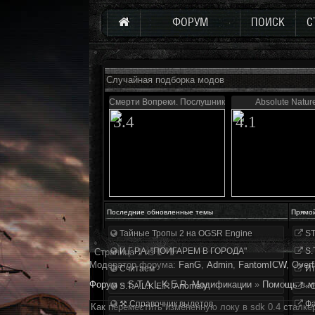
ФОРУМ
ПОИСК
С
Случайная подборка модов
Смерти Вопреки. Послушник
Absolute Natur
3.4
4.1
Последние обновленные темы
Прямо
Тайные Тропы 2 на OGSR Engine
ST
И.Г.Р.А. "ПОИГАРЕМ В ГОРОДА"
S.
Страница
1
из
1
1
Модератор форума:
FanG
,
Аdmin
,
FantomICW
,
Overf
Считаем
Ит
Форум
»
S.T.A.L.K.E.R. Модификации
»
Помощь в м
S.T.A.L.K.E.R. Anomaly
«О
⚒ Справочник вылетов
Фа
Как переместить измененную локу в sdk 0.4 сталке