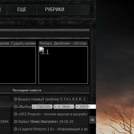
Ы
ЕЩЕ
РУБРИКИ
Время. Судьба наемника
Реборн: Двойники - «Исток»
3.1
Последние новости
Вышел первый трейлер S.T.A.L.K.E.R. 2
«Выбор» - четвертый отчет о разработке!
«SFZ Project» - полная версия в разработке!
+DMX 1.3.5.ООП.МА.К.
Stalker News. Выпуск от 29.06.20
«Legend Returns 1.0» - Информация о моде за июнь 2020