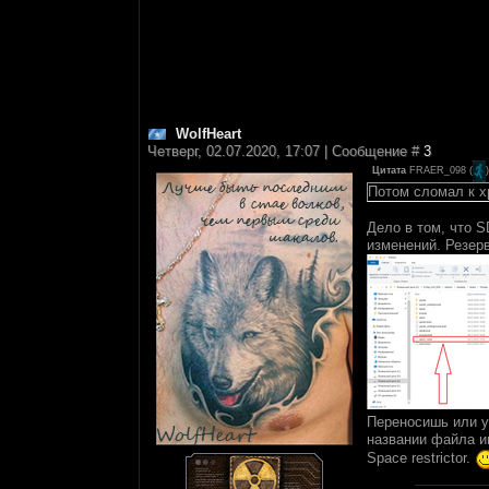
WolfHeart
Четверг, 02.07.2020, 17:07 | Сообщение #
3
Цитата
FRAER_098
(
)
Потом сломал к хр
Дело в том, что 
изменений. Резерв
Переносишь или уд
названии файла им
Space restrictor.