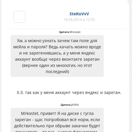
SteKoVvV
18.06.2014 в 12:55
Цитата
Mrkostet
Хм, а можно узнать зачем там поле для
мейла и пароля? Ведь качать можно вроде
и не зарегенившись, а у меня яндекс
аккаунт вообще через вконтакте зареган
(вернее один из мнооогих, но этот
последний)
Х.З. так как у меня аккаунт через яндекс и зареган.
Цитата
JAPAN
Mrkostet, привет! Я на диске с гугла
зареган - щас попробовал всё норм, если
действительно при обрыве закачки будет
докачивать - то гуд - у меня флешмодем -