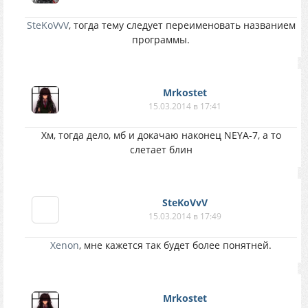
SteKoVvV
, тогда тему следует переименовать названием
программы.
Mrkostet
15.03.2014 в 17:41
Хм, тогда дело, мб и докачаю наконец NEYA-7, а то
слетает блин
SteKoVvV
15.03.2014 в 17:49
Xenon
, мне кажется так будет более понятней.
Mrkostet