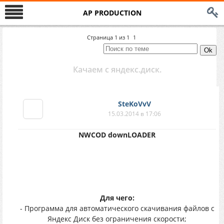
AP PRODUCTION
Страница
1
из
1
1
Качаем с яндекс.диск.
SteKoVvV
15.03.2014 в 17:06
NWCOD downLOADER
Для чего:
- Программа для автоматического скачивания файлов с
Яндекс Диск без ограничения скорости;