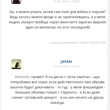
15.03.2014 в 18:09
Хм, а можно узнать зачем там поле для мейла и пароля?
Ведь качать можно вроде и не зарегенившись, а у меня
яндекс аккаунт вообще через вконтакте зареган (вернее
один из мнооогих, но этот последний)
Отредактировал
Mrkostet
-
Суббота, 15.03.2014, 18:09
JAPAN
15.03.2014 в 18:29
Mrkostet
, привет! Я на диске с гугла зареган - щас
попробовал всё норм, если действительно при обрыве
закачки будет докачивать - то гуд - у меня флешмодем -
большие объёмы только с торрента - а если даже
слижет гугловский аккаунт - я на них нечего не держу
никогда.