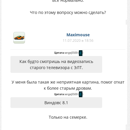
Все нормально.
Что по этому вопросу можно сделать?
Maximouse
11.07.2020 в 18:56
Цитата
sergej5500
(
)
Как будто смотришь на видеозапись
старого телевизора с ЭЛТ.
У меня была такая же неприятная картина, помог откат
к более старым дровам.
Цитата
sergej5500
(
)
Виндовс 8.1
Только на семерке.