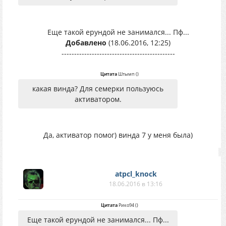
Еще такой ерундой не занимался... Пф...
Добавлено
(18.06.2016, 12:25)
---------------------------------------------
Цитата
Штымп
(
)
какая винда? Для семерки пользуюсь
активатором.
Да, активатор помог) винда 7 у меня была)
atpcl_knock
18.06.2016 в 13:16
Цитата
Рико94
(
)
Еще такой ерундой не занимался... Пф...