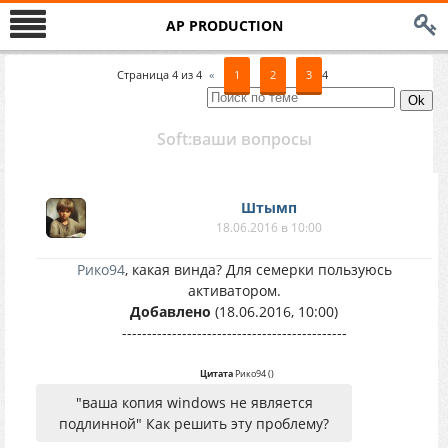
AP PRODUCTION
Страница
4
из
4
«
1
2
3
4
Soft:ваши вопросы
Штымп
18.06.2016 в 10:00
Рико94
, какая винда? Для семерки пользуюсь
активатором.
Добавлено
(18.06.2016, 10:00)
---------------------------------------------
Цитата
Рико94
(
)
"ваша копия windows не является
подлинной" Как решить эту проблему?