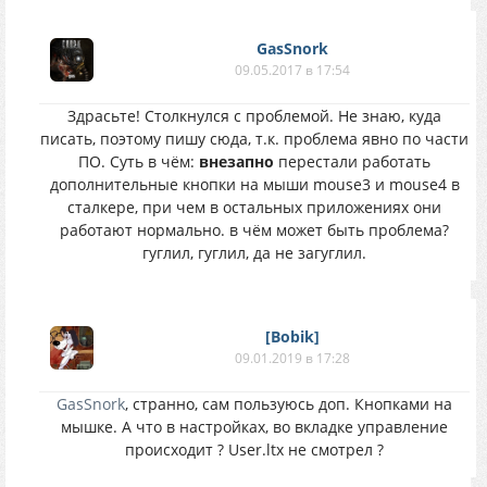
GasSnork
09.05.2017 в 17:54
Здрасьте! Столкнулся с проблемой. Не знаю, куда
писать, поэтому пишу сюда, т.к. проблема явно по части
ПО. Суть в чём:
внезапно
перестали работать
дополнительные кнопки на мыши mouse3 и mouse4 в
сталкере, при чем в остальных приложениях они
работают нормально. в чём может быть проблема?
гуглил, гуглил, да не загуглил.
[Bobik]
09.01.2019 в 17:28
GasSnork
, странно, сам пользуюсь доп. Кнопками на
мышке. А что в настройках, во вкладке управление
происходит ? User.ltx не смотрел ?