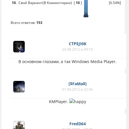
10
.
Свой Вариант(В Комментарии)
[
10
]
[6.54%]
Всего ответов:
153
CTPEJI0K
20.08.2012 в 09:10
В основном глазами, а так Windows Media Player.
[$FaMa$]
01.09.2012 в 22:56
KMPlayer.
FredD64