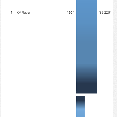
1
.
KMPlayer
[
60
]
[39.22%]