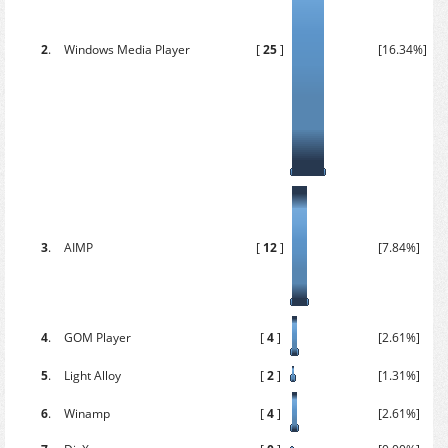
2
.
Windows Media Player
[
25
]
[16.34%]
3
.
AIMP
[
12
]
[7.84%]
4
.
GOM Player
[
4
]
[2.61%]
5
.
Light Alloy
[
2
]
[1.31%]
6
.
Winamp
[
4
]
[2.61%]