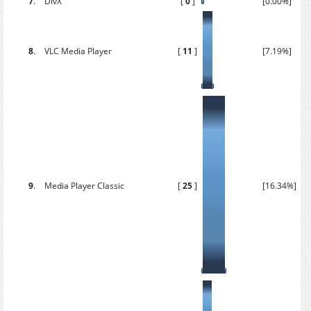
7
.
DivX
[
0
]
[0.00%]
8
.
VLC Media Player
[
11
]
[7.19%]
9
.
Media Player Classic
[
25
]
[16.34%]