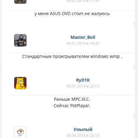
04.01.2019 в 17:35
у меня ASUS DVD стоит.не жалуюсь
Master_Boli
04.01.2019 в 18:38
Стандартным проигрывателем windows wmp .
RyD1K
04.01.2019 в 22:13
Раньше MPC,VLC.
Сейчас PotPlayar.
Унылый
06.04.2019 в 23:10