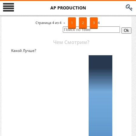
AP PRODUCTION
Страница
4
из
4
«
1
2
3
4
Чем Смотрим?
Какой Лучше?