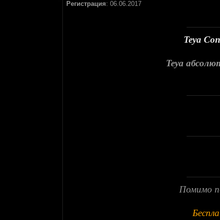
Регистрация
:
06.06.2017
Teya Con
Teya абсолю
Помимо по
Беспла