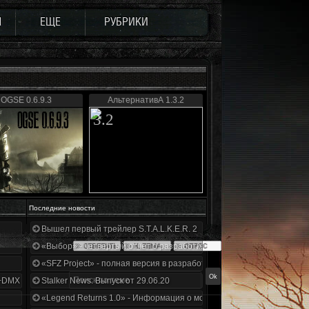
Ы
ЕЩЕ
РУБРИКИ
OGSE 0.6.9.3
АльтернативА 1.3.2
3.2
Последние новости
Вышел первый трейлер S.T.A.L.K.E.R. 2
«Выбор» - четвертый отчет о разработке!
«SFZ Project» - полная версия в разработке!
+DMX 1.3.5.ООП.МА.К.
Stalker News. Выпуск от 29.06.20
«Legend Returns 1.0» - Информация о моде за июнь 2020