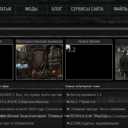
ТАТЬИ
МОДЫ
БЛОГ
СЕРВИСЫ САЙТА
ФАЙЛ
г.
Пространственная аномалия (Update 3)
Новое Время
4.0
3.2
4.2
й эфир
Самые популярные темы
ALKER 2. Все, что нужно знать про мир, геймплей и сюжет | Разбор трейлера
Ветер времени 1.3
T.A.L.K.E.R. 2 Картина Маслом
NLC 7 Build 3.0
оги июня и июля 2020 года. Список нововведений
Упавшая звезда. Честь наёмника
ptor
(Релиз Teya Conceptor! Теперь и на Windows и на MacOS)
бречённый на вечные муки». Слабоумие и отвага
S.T.A.L.K.E.R. - Народная Солянка
н-Арт от Ruwartzone
[COM] Аддоны, модификации.