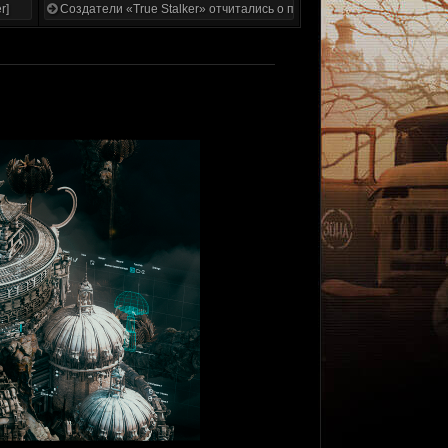
r]
Создатели «True Stalker» отчитались о проделанной работе