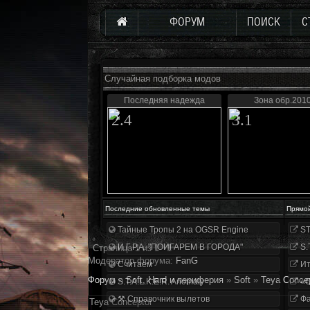
ФОРУМ
ПОИСК
С
Случайная подборка модов
Последняя надежда
Зона обр.2010
2.4
3.1
Последние обновленные темы
Прямо
Тайные Тропы 2 на OGSR Engine
ST
И.Г.Р.А. "ПОИГАРЕМ В ГОРОДА"
S.
Страница
1
из
1
1
Модератор форума:
FanG
Считаем
Ит
Форум
»
Soft, Hard и периферия
»
Soft
»
Teya Conce
S.T.A.L.K.E.R. Anomaly
«О
⚒ Справочник вылетов
Фа
Teya Conceptor