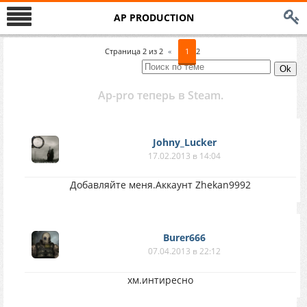
AP PRODUCTION
Страница
2
из
2
«
1
2
Ap-pro теперь в Steam.
Johny_Lucker
17.02.2013 в 14:04
Добавляйте меня.Аккаунт Zhekan9992
Burer666
07.04.2013 в 22:12
хм.интиресно