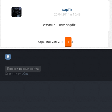
sapfir
20.04.2014 в 15:49
Вступил. Ник: sapfir
Страница
2
из
2
«
1
2
Полная версия сайта
Хостинг от
uCoz