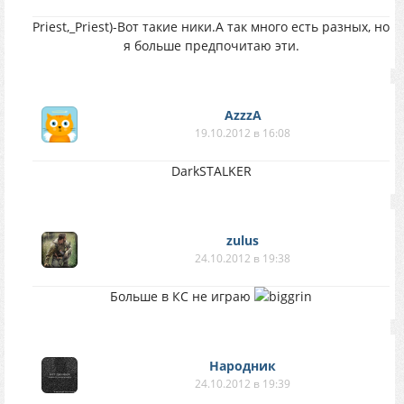
Priest,_Priest)-Вот такие ники.А так много есть разных, но
я больше предпочитаю эти.
AzzzA
19.10.2012 в 16:08
DarkSTALKER
zulus
24.10.2012 в 19:38
Больше в КС не играю
Народник
24.10.2012 в 19:39