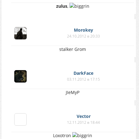
zulus
,
Morokey
24.10.2012 в 20:33
stalker Grom
DarkFace
03.11.2012 в 17:15
JIeMyP
Vector
12.11.2012 в 18:44
Loxotron