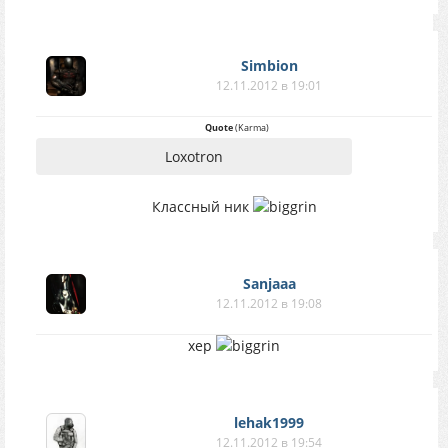
Simbion
12.11.2012 в 19:01
Quote
(
Karma
)
Loxotron
Классный ник
Sanjaaa
12.11.2012 в 19:08
xep
lehak1999
12.11.2012 в 19:54