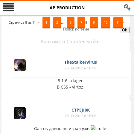
AP PRODUCTION
Страница
8
из
11
«
1
2
…
6
7
8
9
10
11
»
Ваш ник в Counter-Strike
TheStalkerVirus
25.09.2012 в 16:19
В 1.6 - dager
В CSS - virtoz
CTPEJI0K
25.09.2012 в 18:08
Garrus давно не играл уже