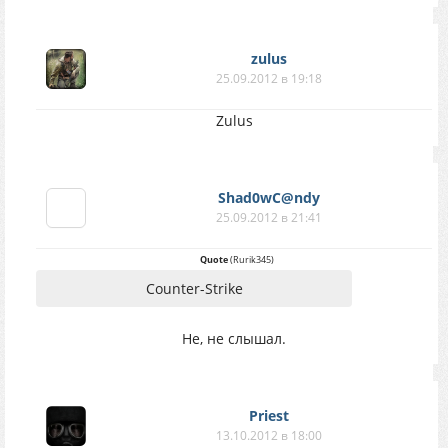
zulus
25.09.2012 в 19:18
Zulus
Shad0wC@ndy
25.09.2012 в 21:41
Quote
(
Rurik345
)
Counter-Strike
Не, не слышал.
Priest
13.10.2012 в 18:00