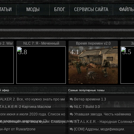
ТАТЬИ
МОДЫ
БЛОГ
СЕРВИСЫ САЙТА
ФАЙЛ
 2. War of Zone.
NLC 7: Я - Меченный
Время перемен v2.0
З
3.8
4.1
3.5
й эфир
Самые популярные темы
ALKER 2. Все, что нужно знать про мир, геймплей и сюжет | Разбор трейлера
Ветер времени 1.3
T.A.L.K.E.R. 2 Картина Маслом
NLC 7 Build 3.0
оги июня и июля 2020 года. Список нововведений
Упавшая звезда. Честь наёмника
в зловещих мертвецов
(Эш возвращается!)
бречённый на вечные муки». Слабоумие и отвага
S.T.A.L.K.E.R. - Народная Солянка
н-Арт от Ruwartzone
[COM] Аддоны, модификации.