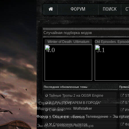
ФОРУМ
ПОИСК
С
Случайная подборка модов
Winter of Death: Ultimatum
Old Episodes. Episode
4.0
3.1
Последние обновленные темы
Прямо
Тайные Тропы 2 на OGSR Engine
ST
И.Г.Р.А. "ПОИГАРЕМ В ГОРОДА"
S.
Страница
1
из
1
1
Модератор форума:
Wolfstalker
Считаем
Ит
Форум
»
Общение
»
Кино и Телевидение
»
Эш проти
S.T.A.L.K.E.R. Anomaly
«О
⚒ Справочник вылетов
Фа
Эш против зловещих мертвецов