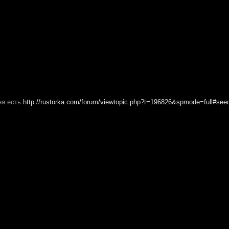
на есть
http://rustorka.com/forum/viewtopic.php?t=196826&spmode=full#see