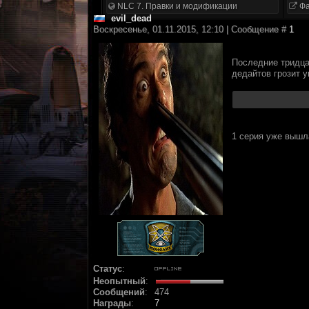
NLC 7. Правки и модификации
Фа
evil_dead
Воскресенье, 01.11.2015, 12:10 | Сообщение #
1
Последние тридца
дедайтов грозит 
1 серия уже выш
Статус
:
Неопытный
:
Сообщений
:
474
Награды
:
7