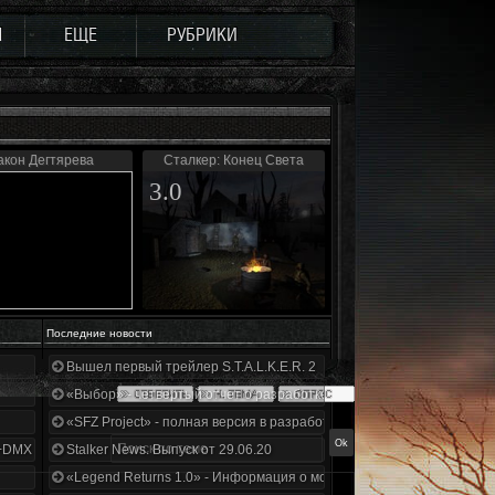
Ы
ЕЩЕ
РУБРИКИ
акон Дегтярева
Сталкер: Конец Света
3.0
Последние новости
Вышел первый трейлер S.T.A.L.K.E.R. 2
«Выбор» - четвертый отчет о разработке!
«SFZ Project» - полная версия в разработке!
+DMX 1.3.5.ООП.МА.К.
Stalker News. Выпуск от 29.06.20
«Legend Returns 1.0» - Информация о моде за июнь 2020