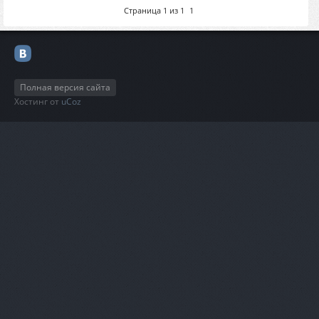
Страница
1
из
1
1
Полная версия сайта
Хостинг от
uCoz