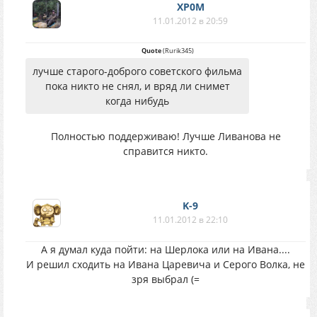
XP0M
11.01.2012 в 20:59
Quote
(
Rurik345
)
лучше старого-доброго советского фильма
пока никто не снял, и вряд ли снимет
когда нибудь
Полностью поддерживаю! Лучше Ливанова не
справится никто.
K-9
11.01.2012 в 22:10
А я думал куда пойти: на Шерлока или на Ивана....
И решил сходить на Ивана Царевича и Серого Волка, не
зря выбрал (=