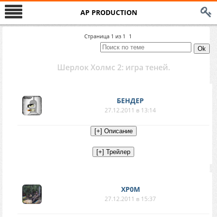
AP PRODUCTION
Страница
1
из
1
1
Шерлок Холмс 2: игра теней.
БЕНДЕР
27.12.2011 в 13:14
XP0M
27.12.2011 в 15:37