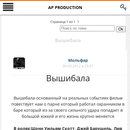
AP PRODUCTION
Страница
1
из
1
1
Вышибала
Мольфар
09.03.2012 в 23:31
Вышибала
Вышибала-основанный на реальных событиях фильм
повествует нам о парне который работал охранником в
баре который из-за своего сильного удара попадает в
большой хоккей и его жизнь крупно меняется
В ролях:Шонн Уильям Скотт, Джей Барушель, Лив