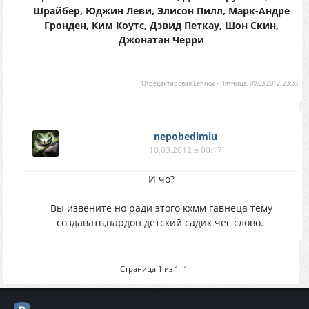
Шрайбер, Юджин Леви, Элисон Пилл, Марк-Андре
Гронден, Ким Коутс, Дэвид Петкау, Шон Скин,
Джонатан Черри
Отредактировал
Lehnov
-
Пятница, 09.03.2012, 23:33
nepobedimiu
10.03.2012 в 00:17
И чо?
Вы извените но ради этого кхмм гавнеца тему
создавать,пардон детский садик чес слово.
Страница
1
из
1
1