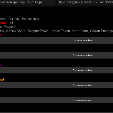
натский трейлер Ray of Hope
«Последний Сталкер» - [Last Stalke
ллер, Ужасы, Фантастика
сть:
1:41
с Лоуренс
к, Алиси Брага, Эйприл Грэйс, Чарли Тахэн, Уилл Смит, Салли Ричард
:
а:
ой: