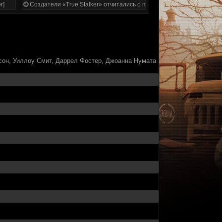
r]
Создатели «True Stalker» отчитались о проделанной работе
сон, Уиллоу Смит, Даррел Фостер, Джоанна Нумата