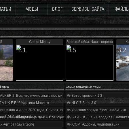
ТАТЬИ
МОДЫ
БЛОГ
СЕРВИСЫ САЙТА
ФАЙЛ
.5
Call of Misery
Золотой обоз. Часть первая
Кр
4.1
3.5
3.2
й эфир
Самые популярные темы
ALKER 2. Все, что нужно знать про мир, геймплей и сюжет | Разбор трейлера
Ветер времени 1.3
T.A.L.K.E.R. 2 Картина Маслом
NLC 7 Build 3.0
оги июня и июля 2020 года. Список нововведений
Упавшая звезда. Честь наёмника
нда" / I Am Legend.
(классный фильм...)
бречённый на вечные муки». Слабоумие и отвага
S.T.A.L.K.E.R. - Народная Солянка
н-Арт от Ruwartzone
[COM] Аддоны, модификации.