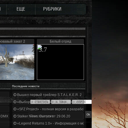
Ы
ЕЩЕ
РУБРИКИ
овавый закат 2
Белый отряд
3.7
Последние новости
Вышел первый трейлер S.T.A.L.K.E.R. 2
«Выбор» - четвертый отчет о разработке!
«SFZ Project» - полная версия в разработке!
+DMX 1.3.5.ООП.МА.К.
Stalker News. Выпуск от 29.06.20
«Legend Returns 1.0» - Информация о моде за июнь 2020