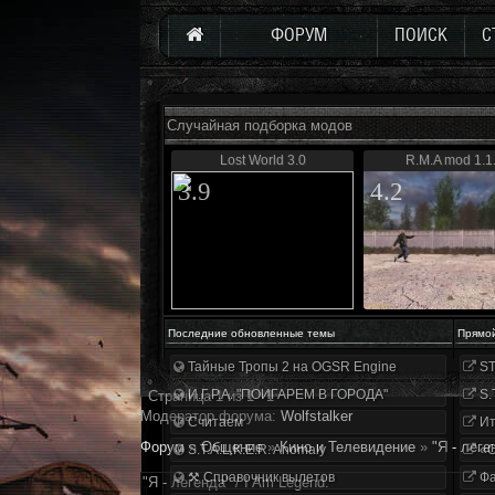
ФОРУМ
ПОИСК
С
Случайная подборка модов
Lost World 3.0
R.M.A mod 1.1
3.9
4.2
Последние обновленные темы
Прямо
Тайные Тропы 2 на OGSR Engine
ST
И.Г.Р.А. "ПОИГАРЕМ В ГОРОДА"
S.
Страница
1
из
1
1
Модератор форума:
Wolfstalker
Считаем
Ит
Форум
»
Общение
»
Кино и Телевидение
»
"Я - леге
S.T.A.L.K.E.R. Anomaly
«О
⚒ Справочник вылетов
Фа
"Я - легенда" / I Am Legend.