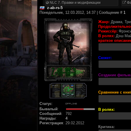
NLC 7. Правки и модификации
Фа
z-ab-rs-5
Понедельник, 12.03.2012, 14:37 | Сообщение #
1
Жанр:
Драма, Три
Продолжительно
Режиссёр:
Фрэнси
В ролях:
Дэш Майо
краткое описание
Сюжет:
Создание фильм
Сравнение с книг
Статус
:
Бывалый
:
В ролях:
Сообщений
:
792
Награды
:
4
Регистрация
:
29.02.2012
Критика: