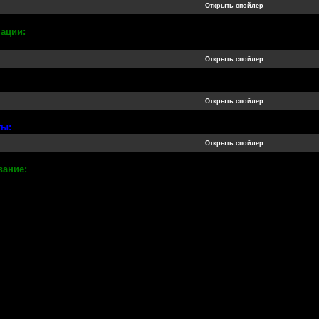
ации:
ты:
вание: