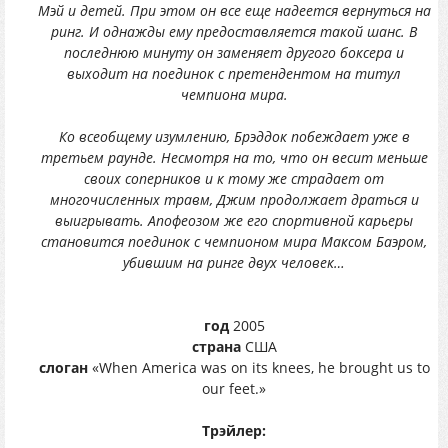
Мэй и детей. При этом он все еще надеется вернуться на
ринг. И однажды ему предоставляется такой шанс. В
последнюю минуту он заменяет другого боксера и
выходит на поединок с претендентом на титул
чемпиона мира.
Ко всеобщему изумлению, Брэддок побеждает уже в
третьем раунде. Несмотря на то, что он весит меньше
своих соперников и к тому же страдает от
многочисленных травм, Джим продолжает драться и
выигрывать. Апофеозом же его спортивной карьеры
становится поединок с чемпионом мира Максом Баэром,
убившим на ринге двух человек…
год
2005
страна
США
слоган
«When America was on its knees, he brought us to
our feet.»
Трэйлер: