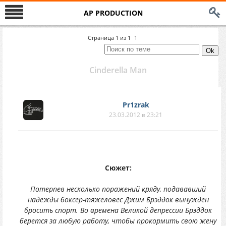
AP PRODUCTION
Страница
1
из
1
1
Cinderella Man
Pr1zrak
23.03.2012 в 23:21
Сюжет:
Потерпев несколько поражений кряду, подававший
надежды боксер-тяжеловес Джим Брэддок вынужден
бросить спорт. Во времена Великой депрессии Брэддок
берется за любую работу, чтобы прокормить свою жену