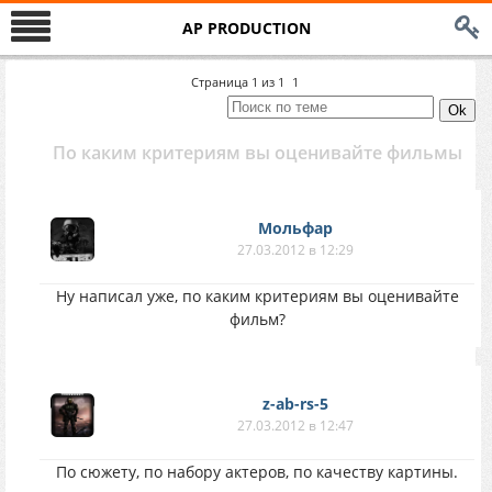
AP PRODUCTION
Страница
1
из
1
1
По каким критериям вы оценивайте фильмы
Мольфар
27.03.2012 в 12:29
Ну написал уже, по каким критериям вы оценивайте
фильм?
z-ab-rs-5
27.03.2012 в 12:47
По сюжету, по набору актеров, по качеству картины.