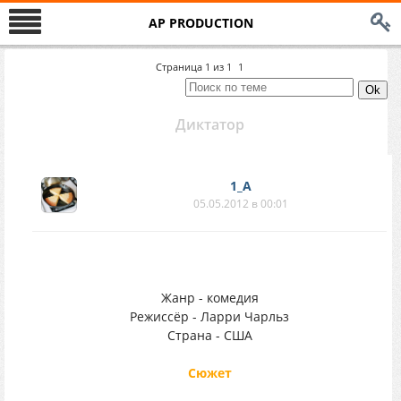
AP PRODUCTION
Страница
1
из
1
1
Диктатор
1_A
05.05.2012 в 00:01
Жанр - комедия
Режиссёр - Ларри Чарльз
Страна - США
Сюжет