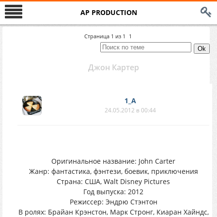
AP PRODUCTION
Страница
1
из
1
1
Джон Картер
1_A
24.05.2012 в 00:44
Оригинальное название: John Carter
Жанр: фантастика, фэнтези, боевик, приключения
Страна: США, Walt Disney Pictures
Год выпуска: 2012
Режиссер: Эндрю Стэнтон
В ролях: Брайан Крэнстон, Марк Стронг, Киаран Хайндс,