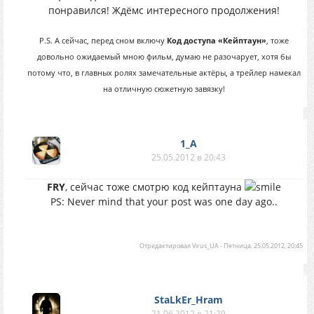
понравился! Ждёмс интересного продолжения!
P.S. А сейчас, перед сном включу
Код доступа «Кейптаун»
, тоже
довольно ожидаемый мною фильм, думаю не разочарует, хотя бы
потому что, в главных ролях замечательные актёры, а трейлер намекал
на отличную сюжетную завязку!
1_A
25.05.2012 в 20:43
FRY
, сейчас тоже смотрю код кейптауна
PS: Never mind that your post was one day ago..
Отредактировал
Virus_UA
-
Пятница, 25.05.2012, 20:45
StaLkEr_Hram
21.06.2012 в 21:29