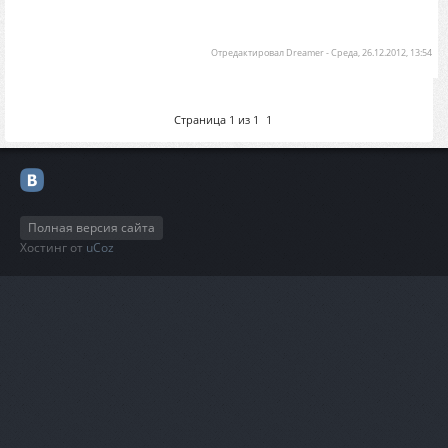
Отредактировал
Dreamer
-
Среда, 26.12.2012, 13:54
Страница
1
из
1
1
Полная версия сайта
Хостинг от
uCoz