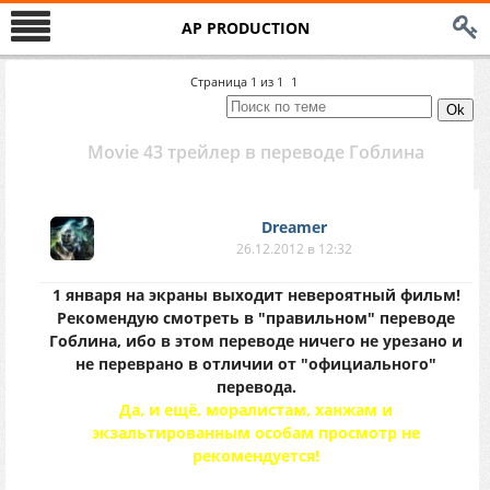
AP PRODUCTION
Страница
1
из
1
1
Movie 43 трейлер в переводе Гоблина
Dreamer
26.12.2012 в 12:32
1 января на экраны выходит невероятный фильм!
Рекомендую смотреть в "правильном" переводе
Гоблина, ибо в этом переводе ничего не урезано и
не переврано в отличии от "официального"
перевода.
Да, и ещё, моралистам, ханжам и
экзальтированным особам просмотр не
рекомендуется!