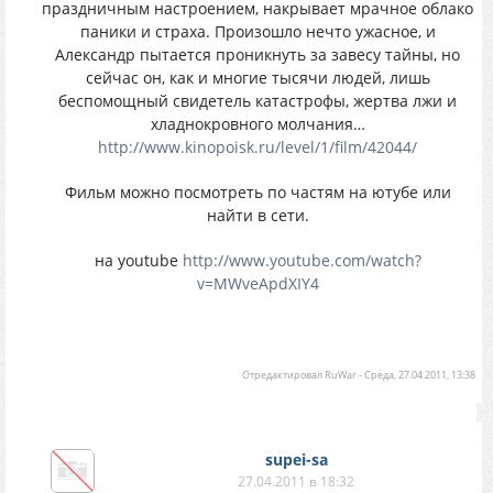
праздничным настроением, накрывает мрачное облако
паники и страха. Произошло нечто ужасное, и
Александр пытается проникнуть за завесу тайны, но
сейчас он, как и многие тысячи людей, лишь
беспомощный свидетель катастрофы, жертва лжи и
хладнокровного молчания…
http://www.kinopoisk.ru/level/1/film/42044/
Фильм можно посмотреть по частям на ютубе или
найти в сети.
на youtube
http://www.youtube.com/watch?
v=MWveApdXIY4
Отредактировал
RuWar
-
Среда, 27.04.2011, 13:38
supei-sa
27.04.2011 в 18:32