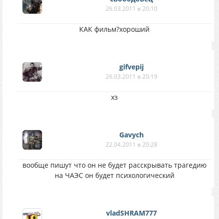
26.03.2011 в 20:10
КАК фильм?хороший
gifvepij
26.03.2011 в 20:19
хз
Gavych
22.04.2011 в 20:28
вообще пишут что он не будет расскрывать трагедию
на ЧАЭС он будет психологический
vladSHRAM777