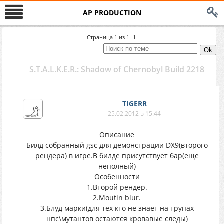
AP PRODUCTION
Страница
1
из
1
1
S.T.A.L.K.E.R.: Shadow of Chernobyl Build 2218
TIGERR
25.02.2012 в 15:44
Описание
Билд собранный gsc для демонстрации DX9(второго
рендера) в игре.В билде присутствует бар(еще
неполный)
Особенности
1.Второй рендер.
2.Moutin blur.
3.Блуд марки(для тех кто не знает на трупах
нпс\мутантов остаются кровавые следы)