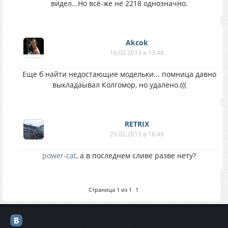
видел...Но всё-же не 2218 однозначно.
Akcok
16.02.2013 в 13:48
Еще б найти недостающие модельки... помница давно
выкладаывал Колгомор, но удалено.(((
RETRIX
20.02.2013 в 16:49
power-cat
, а в последнем сливе разве нету?
Страница
1
из
1
1