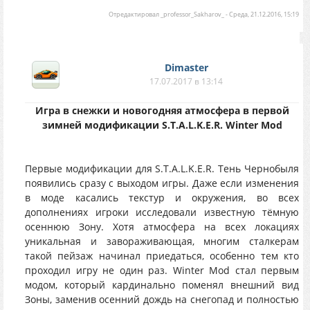
Отредактировал
_professor_Sakharov_
-
Среда, 21.12.2016, 15:19
Dimaster
17.07.2017 в 13:14
Игра в снежки и новогодняя атмосфера в первой
зимней модификации S.T.A.L.K.E.R. Winter Mod
Первые модификации для S.T.A.L.K.E.R. Тень Чернобыля
появились сразу с выходом игры. Даже если изменения
в моде касались текстур и окружения, во всех
дополнениях игроки исследовали известную тёмную
осеннюю Зону. Хотя атмосфера на всех локациях
уникальная и завораживающая, многим сталкерам
такой пейзаж начинал приедаться, особенно тем кто
проходил игру не один раз. Winter Mod стал первым
модом, который кардинально поменял внешний вид
Зоны, заменив осенний дождь на снегопад и полностью