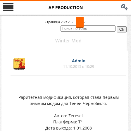
AP PRODUCTION
Страница
2
из
2
«
1
2
Winter Mod
Аdmin
11.10.2015 в 10:29
Раритетная модификация, которая стала первым
зимним модом для Теней Чернобыля.
Автор: Zereset
Платформа: ТЧ
Дата выхода: 1.01.2008