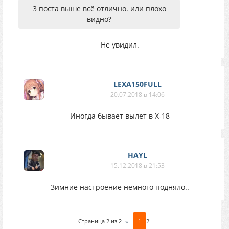
3 поста выше всё отлично. или плохо
видно?
Не увидил.
LEXA150FULL
20.07.2018 в 14:06
Иногда бывает вылет в X-18
HAYL
15.12.2018 в 21:53
Зимние настроение немного подняло..
Страница
2
из
2
«
1
2