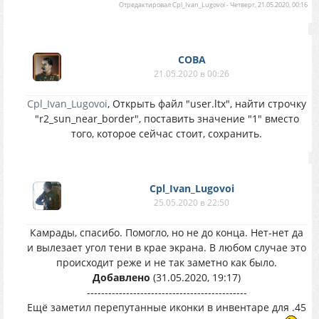
Отредактировал
Cpl_Ivan_Lugovoi
-
Четверг, 21.05.2020, 00:16
COBA
21.05.2020 в 00:26
Cpl_Ivan_Lugovoi
, Открыть файл "user.ltx", найти строчку
"r2_sun_near_border", поставить значение "1" вместо
того, которое сейчас стоит, сохранить.
Cpl_Ivan_Lugovoi
25.05.2020 в 22:50
Камрады, спасибо. Помогло, но не до конца. Нет-нет да
и вылезает угол тени в крае экрана. В любом случае это
происходит реже и не так заметно как было.
Добавлено
(31.05.2020, 19:17)
---------------------------------------------
Ещё заметил перепутанные иконки в инвентаре для .45