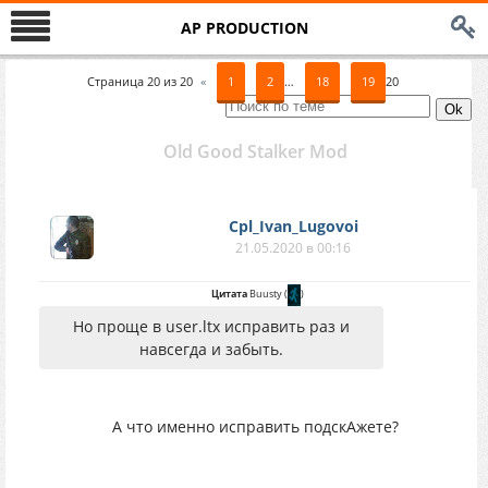
AP PRODUCTION
Страница
20
из
20
«
1
2
…
18
19
20
Old Good Stalker Mod
Cpl_Ivan_Lugovoi
21.05.2020 в 00:16
Цитата
Buusty
(
)
Но проще в user.ltx исправить раз и
навсегда и забыть.
А что именно исправить подскАжете?