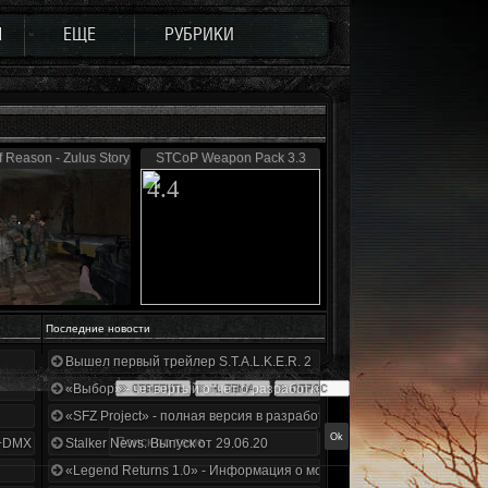
Ы
ЕЩЕ
РУБРИКИ
 Reason - Zulus Story 0.5
STCoP Weapon Pack 3.3
4.4
Последние новости
Вышел первый трейлер S.T.A.L.K.E.R. 2
«Выбор» - четвертый отчет о разработке!
«SFZ Project» - полная версия в разработке!
+DMX 1.3.5.ООП.МА.К.
Stalker News. Выпуск от 29.06.20
«Legend Returns 1.0» - Информация о моде за июнь 2020