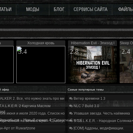
ТАТЬИ
МОДЫ
БЛОГ
СЕРВИСЫ САЙТА
ФАЙЛ
а
Холодная кровь
Hibernation Evil - Эпизод I
Sleep Of
3.4
2.8
2.4
й эфир
Самые популярные темы
ALKER 2. Все, что нужно знать про мир, геймплей и сюжет | Разбор трейлера
Ветер времени 1.3
T.A.L.K.E.R. 2 Картина Маслом
NLC 7 Build 3.0
irst
оги июня и июля 2020 года. Список нововведений
Упавшая звезда. Честь наёмника
Чернобыля
»
Новый сюжет 4
(Сюжетный мод)
бречённый на вечные муки». Слабоумие и отвага
S.T.A.L.K.E.R. - Народная Солянка
н-Арт от Ruwartzone
[COM] Аддоны, модификации.