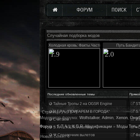
ФОРУМ
ПОИСК
С
Случайная подборка модов
Холодная кровь: Факты.Часть первая
Путь Бандит
1.9
2.0
Последние обновленные темы
Прямо
Тайные Тропы 2 на OGSR Engine
ST
И.Г.Р.А. "ПОИГАРЕМ В ГОРОДА"
S.
Страница
1
из
1
1
Модератор форума:
Wolfstalker
,
Аdmin
,
Xenon
,
Overf
Считаем
Ит
Форум
»
S.T.A.L.K.E.R. Модификации
»
Моды Тень 
S.T.A.L.K.E.R. Anomaly
«О
⚒ Справочник вылетов
Фа
Новый сюжет 4