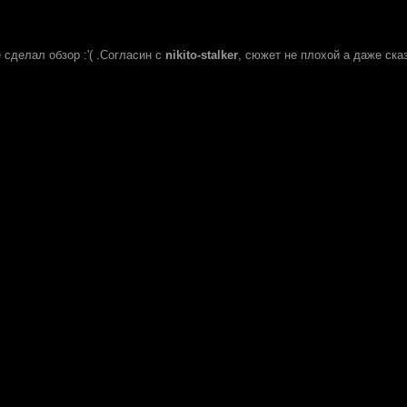
 сделал обзор :'( .Согласин с
nikito-stalker
, сюжет не плохой а даже ска