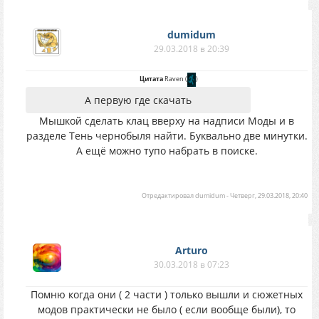
dumidum
29.03.2018 в 20:39
Цитата
Raven
(
)
А первую где скачать
Мышкой сделать клац вверху на надписи Моды и в
разделе Тень чернобыля найти. Буквально две минутки.
А ещё можно тупо набрать в поиске.
Отредактировал
dumidum
-
Четверг, 29.03.2018, 20:40
Arturo
30.03.2018 в 07:23
Помню когда они ( 2 части ) только вышли и сюжетных
модов практически не было ( если вообще были), то