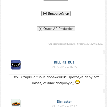
Отредактировал
Rurik345
-
Суббота, 25.12.2010, 13:07
_KILL_42_RUS_
29.05.2017 в 16:35
Эхх.. Старина "Зона поражения" Проходил пару лет
назад, сейчас попробую))
Dimaster
23.07.2017 в 22:17