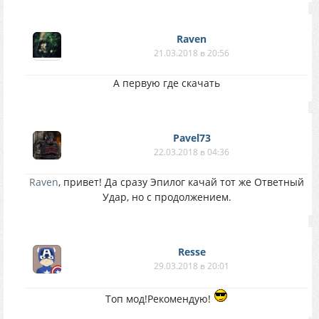
Raven
21.03.2018 в 20:56
А первую где скачать
Pavel73
22.03.2018 в 04:36
Raven
, привет! Да сразу Эпилог качай тот же Ответный
Удар, но с продолжением.
Resse
29.03.2018 в 20:01
Топ мод!Рекомендую!