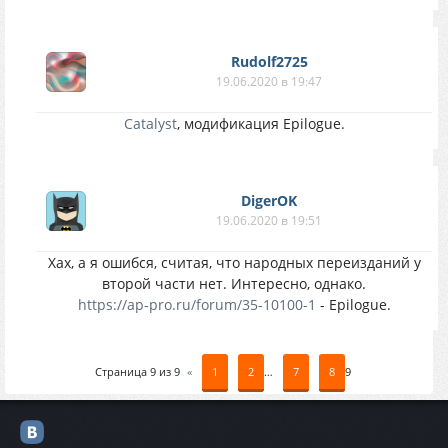
Rudolf2725
19.06.2020 в 19:47
Catalyst
, модификация Epilogue.
DigerOK
19.06.2020 в 19:51
Хах, а я ошибся, считая, что народных переизданий у
второй части нет. Интересно, однако.
https://ap-pro.ru/forum/35-10100-1
- Epilogue.
Страница
9
из
9
«
1
2
…
7
8
9