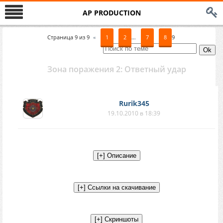
AP PRODUCTION
Страница
9
из
9
«
1
2
…
7
8
9
Зона поражения 2: Ответный удар
Rurik345
19.10.2010 в 18:39