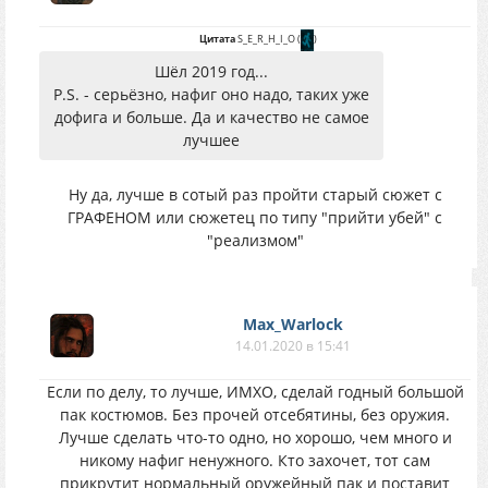
Цитата
S_E_R_H_I_O
(
)
Шёл 2019 год...
P.S. - серьёзно, нафиг оно надо, таких уже
дофига и больше. Да и качество не самое
лучшее
Ну да, лучше в сотый раз пройти старый сюжет с
ГРАФЕНОМ или сюжетец по типу "прийти убей" с
"реализмом"
Max_Warlock
14.01.2020 в 15:41
Если по делу, то лучше, ИМХО, сделай годный большой
пак костюмов. Без прочей отсебятины, без оружия.
Лучше сделать что-то одно, но хорошо, чем много и
никому нафиг ненужного. Кто захочет, тот сам
прикрутит нормальный оружейный пак и поставит