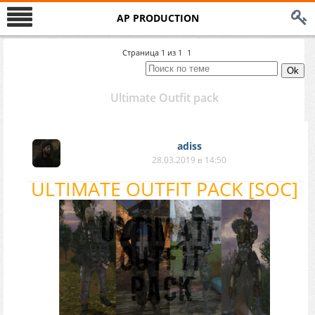
AP PRODUCTION
Страница
1
из
1
1
Ultimate Outfit pack
adiss
28.03.2019 в 14:50
ULTIMATE OUTFIT PACK [SOC]