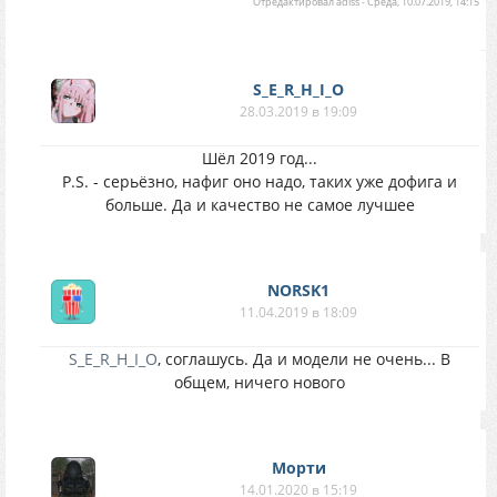
Отредактировал
adiss
-
Среда, 10.07.2019, 14:15
S_E_R_H_I_O
28.03.2019 в 19:09
Шёл 2019 год...
P.S. - серьёзно, нафиг оно надо, таких уже дофига и
больше. Да и качество не самое лучшее
NORSK1
11.04.2019 в 18:09
S_E_R_H_I_O
, соглашусь. Да и модели не очень... В
общем, ничего нового
Морти
14.01.2020 в 15:19