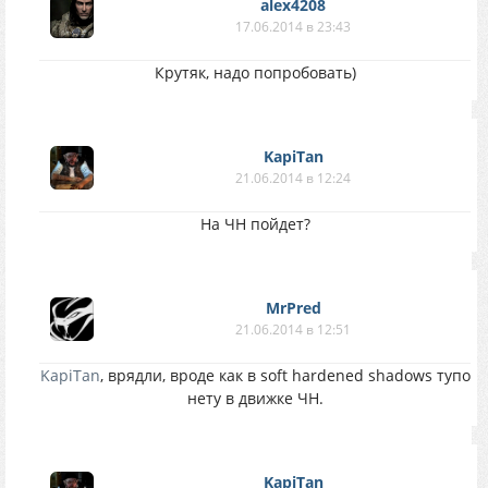
alex4208
17.06.2014 в 23:43
Крутяк, надо попробовать)
KapiTan
21.06.2014 в 12:24
На ЧН пойдет?
MrPred
21.06.2014 в 12:51
KapiTan
, врядли, вроде как в soft hardened shadows тупо
нету в движке ЧН.
KapiTan