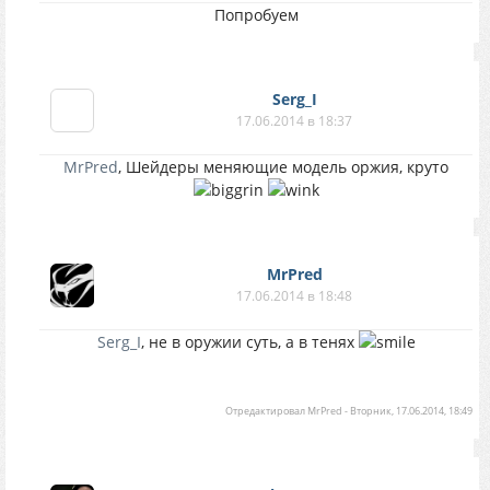
Попробуем
Serg_I
17.06.2014 в 18:37
MrPred
, Шейдеры меняющие модель оржия, круто
MrPred
17.06.2014 в 18:48
Serg_I
, не в оружии суть, а в тенях
Отредактировал
MrPred
-
Вторник, 17.06.2014, 18:49