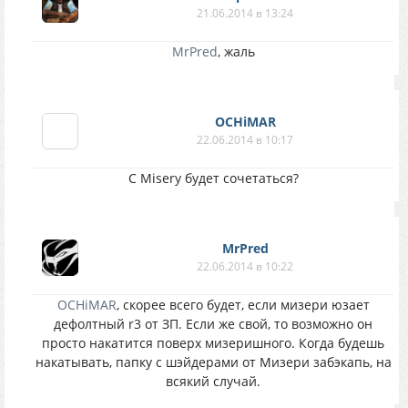
21.06.2014 в 13:24
MrPred
, жаль
OCHiMAR
22.06.2014 в 10:17
С Misery будет сочетаться?
MrPred
22.06.2014 в 10:22
OCHiMAR
, скорее всего будет, если мизери юзает
дефолтный r3 от ЗП. Если же свой, то возможно он
просто накатится поверх мизеришного. Когда будешь
накатывать, папку с шэйдерами от Мизери забэкапь, на
всякий случай.