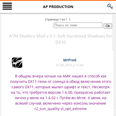
AP PRODUCTION
Страница
1
из
1
1
ATM Shaders Mod v 0.1: Soft Hardened Shadows for
DX10
MrPred
07.06.2014 в 15:44
В общем, вчера ночью на АМК нашел я способ как
получить DX11-тени от солнца в обход включения этого
самого DX11, которые мылит шрифт и текст. Несмотря
на то, что требуется версия 1.6.00, прекрасно работает
лично у меня на 1.6.02 с Путём во Мгле. У меня, на
всякий случай, включено через консоль значение
r2_sun_quality st_opt_extreme