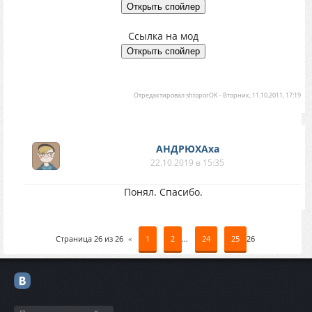
Ссылка на мод
Отредактировал
shtoporOK
-
Вторник, 11.10.2011, 17:19
АНДРЮХАха
22.10.2019 в 15:35
Понял. Спасибо.
Страница
26
из
26
«
1
2
…
24
25
26