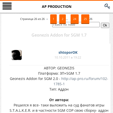
AP PRODUCTION
Страница
26
из
26
«
1
2
…
24
25
26
Geonezis Addon for SGM 1.7
shtoporOK
10.10.2011 в 19:22
АВТОР: GEONEZIS
Платформа: ЗП+SGM 1.7
Geonezis Addon for SGM 2.0 -
http://ap-pro.ru/forum/102-
1785-1
Тип: Аддон
От автора:
Решился я все- таки выложить на суд фанатов игры
S.T.A.L.K.E.R. и в частности SGM COP свою сборку- аддон