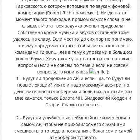
Тарковского, о котором вспомнил по звукам фоновой
композиции (Robert Rich по-моему...). Нигде на тот
момент такого подхода, в прямом смысле слова, я не
слышал. И эта твоя задумка очень порадовала.
Собственно кроме музыки и звуков остальное тоже
удалось на славу. Если честно, до сих пор не понимаю,
почему народ вместо того, чтобы лезть в консоль с
командами r2_sun..., лез в тему с упрёками в большом
кол-ве блума. Хочу также узнать ответы кое на какие
вопросы (если не совсем по теме и если не совсем
вопросы, то извиняюсь
):
1 - Будут ли продолжения AP, и если - да, то будут ли
новые локации? Их-то и надо максимум две-три, но
действительно атмосферных и больших, а к таким, как
мне кажется, только Болота ЧН, Билдовский Кордон и
Старая Свалка относятся.
2 - Будут ли углублённые геймплэйные изменения в
самом AP, чтобы не приходилось его с SGM-ами
смешивать, а то ведь в последних с балансом и самой
атмосферой туговато.