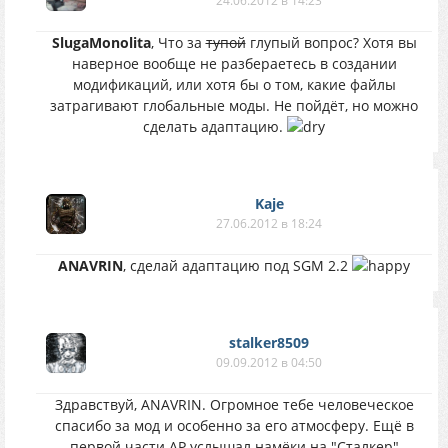
24.06.2012 в 14:23
SlugaMonolita
, Что за
тупой
глупый вопрос? Хотя вы
наверное вообще не разбераетесь в создании
модификаций, или хотя бы о том, какие файлы
затрагивают глобальные моды. Не пойдёт, но можно
сделать адаптацию.
Kaje
27.06.2012 в 18:24
ANAVRIN
, сделай адаптацию под SGM 2.2
stalker8509
09.09.2012 в 04:50
Здравствуй, ANAVRIN. Огромное тебе человеческое
спасибо за мод и особенно за его атмосферу. Ещё в
первой части AP услышал намёки на "Сталкер"