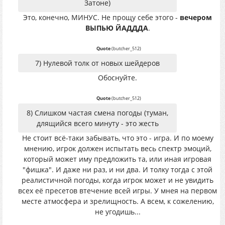
Затоне)
Это, конечно, МИНУС. Не прощу себе этого -
вечером
ВЫПЬЮ ЙАДДДА
.
Quote
(
butcher_512
)
7) Нулевой толк от новых шейдеров
Обоснуйте.
Quote
(
butcher_512
)
8) Слишком частая смена погоды (туман,
длящийся всего минуту - это жесть
Не стоит всё-таки забывать, что это - игра. И по моему
мнению, игрок должен испытать весь спектр эмоций,
который может иму предложить та, или иная игровая
"фишка". И даже ни раз, и ни два. И толку тогда с этой
реалистичной погоды, когда игрок может и не увидить
всех её пресетов втечение всей игры. У мнея на первом
месте атмосфера и зрелищность. А всем, к сожелению,
не угодишь...