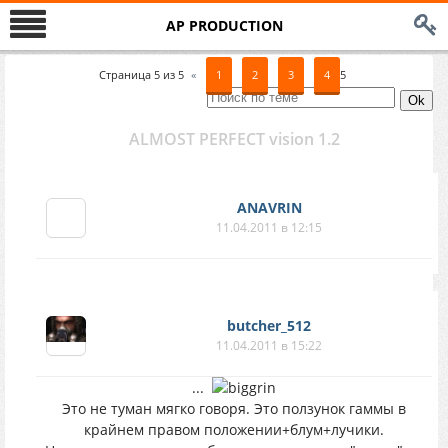
AP PRODUCTION
Страница
5
из
5
«
1
2
3
4
5
ALMOST PERFECT vision 1.2
ANAVRIN
11.04.2011 в 12:15
butcher_512
11.04.2011 в 15:22
...
Это не туман мягко говоря. Это ползунок гаммы в
крайнем правом положении+блум+лучики.