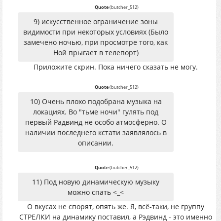
Quote
(
butcher_512
)
9) искусственное ограничение зоны
видимости при некоторых условиях (Было
замечено ночью, при просмотре того, как
Ной прыгает в телепорт)
Приложите скрин. Пока ничего сказать не могу.
Quote
(
butcher_512
)
10) Очень плохо подобрана музыка на
локациях. Во "тьме ночи" гулять под
первый Радвинд не особо атмосферно. О
наличии последнего кстати заявлялось в
описании.
Quote
(
butcher_512
)
11) Под новую динамическую музыку
можно спать <_<
О вкусах не спорят, опять же. Я, всё-таки, не группу
СТРЕЛКИ на динамику поставил, а Рэдвинд - это именно