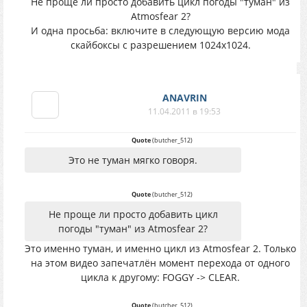
Не проще ли просто добавить цикл погоды "туман" из
Atmosfear 2?
И одна просьба: включите в следующую версию мода
скайбоксы с разрешением 1024х1024.
ANAVRIN
11.04.2011 в 19:53
Quote
(
butcher_512
)
Это не туман мягко говоря.
Quote
(
butcher_512
)
Не проще ли просто добавить цикл
погоды "туман" из Atmosfear 2?
Это именно туман, и именно цикл из Atmosfear 2. Только
на этом видео запечатлён момент перехода от одного
цикла к другому: FOGGY -> CLEAR.
Quote
(
butcher_512
)