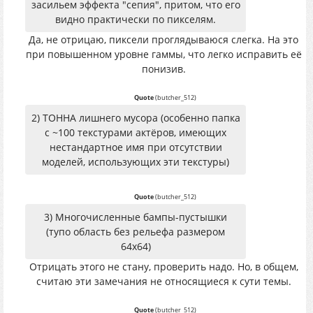
засильем эффекта "сепия", притом, что его
видно практически по пикселям.
Да, не отрицаю, пиксели проглядываюся слегка. На это
при повышенном уровне гаммы, что легко исправить её
понизив.
Quote
(
butcher_512
)
2) ТОННА лишнего мусора (особенно папка
с ~100 текстурами актёров, имеющих
нестандартное имя при отсутствии
моделей, использующих эти текстуры)
Quote
(
butcher_512
)
3) Многочисленные бампы-пустышки
(тупо область без рельефа размером
64х64)
Отрицать этого не стану, проверить надо. Но, в общем,
считаю эти замечания не относящиеся к сути темы.
Quote
(
butcher_512
)