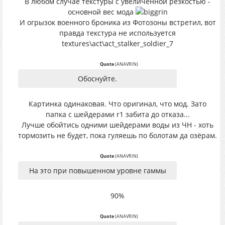
В любом случае текстуры с увеличенной резкостью -
основной вес мода
И огрызок военного броника из Фотозоны встретил, вот
правда текстура не используется
textures\act\act_stalker_soldier_7
Quote
(
ANAVRIN
)
Обоснуйте.
Картинка одинаковая. Что оригинал, что мод. Зато
папка с шейдерами r1 забита до отказа...
Лучше обойтись одними шейдерами воды из ЧН - хоть
тормозить не будет, пока гуляешь по болотам да озёрам.
Quote
(
ANAVRIN
)
На это при повышенном уровне гаммы
90%
Quote
(
ANAVRIN
)