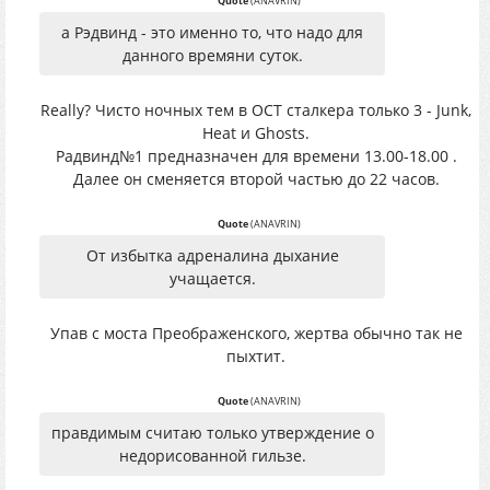
Quote
(
ANAVRIN
)
а Рэдвинд - это именно то, что надо для
данного времяни суток.
Really? Чисто ночных тем в ОСТ сталкера только 3 - Junk,
Heat и Ghosts.
Радвинд№1 предназначен для времени 13.00-18.00 .
Далее он сменяется второй частью до 22 часов.
Quote
(
ANAVRIN
)
От избытка адреналина дыхание
учащается.
Упав с моста Преображенского, жертва обычно так не
пыхтит.
Quote
(
ANAVRIN
)
правдимым считаю только утверждение о
недорисованной гильзе.