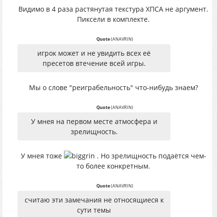
Видимо в 4 раза растянутая текстура ХПСА не аргумент.
Пиксели в комплекте.
Quote
(
ANAVRIN
)
игрок может и не увидить всех её
пресетов втечение всей игры.
Мы о слове "реиграбельность" что-нибудь знаем?
Quote
(
ANAVRIN
)
У мнея на первом месте атмосфера и
зрелищность.
У мнея тоже
. Но зрелищность подаётся чем-
то более конкретным.
Quote
(
ANAVRIN
)
считаю эти замечания не относящиеся к
сути темы