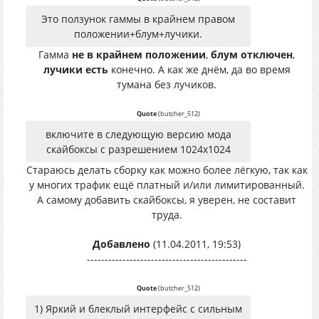
Это ползунок гаммы в крайнем правом
положении+блум+лучики.
Гамма
не в крайнем положении
,
блум отключен
,
лучики есть
конечно. А как же днём, да во время
тумана без лучиков.
Quote
(
butcher_512
)
включите в следующую версию мода
скайбоксы с разрешением 1024х1024
Стараюсь делать сборку как можно более лёгкую, так как
у многих трафик ещё платный и/или лимитированный.
А самому добавить скайбоксы, я уверен, не составит
труда.
Добавлено
(11.04.2011, 19:53)
---------------------------------------------
Quote
(
butcher_512
)
1) Яркий и блеклый интерфейс с сильным