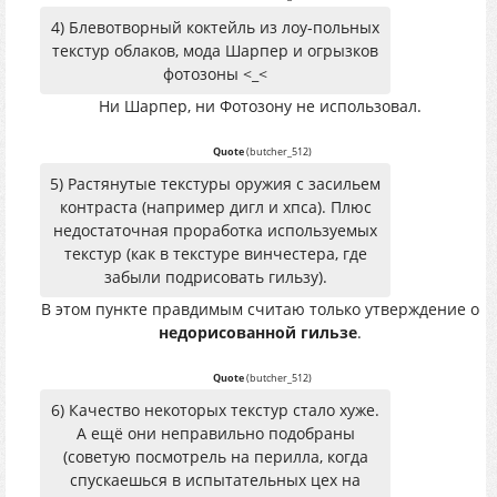
4) Блевотворный коктейль из лоу-польных
текстур облаков, мода Шарпер и огрызков
фотозоны <_<
Ни Шарпер, ни Фотозону не использовал.
Quote
(
butcher_512
)
5) Растянутые текстуры оружия с засильем
контраста (например дигл и хпса). Плюс
недостаточная проработка используемых
текстур (как в текстуре винчестера, где
забыли подрисовать гильзу).
В этом пункте правдимым считаю только утверждение о
недорисованной гильзе
.
Quote
(
butcher_512
)
6) Качество некоторых текстур стало хуже.
А ещё они неправильно подобраны
(советую посмотрель на перилла, когда
спускаешься в испытательных цех на