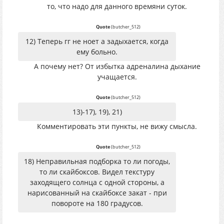
то, что надо для данного времяни суток.
Quote
(
butcher_512
)
12) Теперь гг не ноет а задыхается, когда
ему больно.
А почему нет? От избытка адреналина дыхание
учащается.
Quote
(
butcher_512
)
13)-17), 19), 21)
Комментировать эти пункты, не вижу смысла.
Quote
(
butcher_512
)
18) Неправильная подборка то ли погоды,
то ли скайбоксов. Видел текстуру
заходящего солнца с одной стороны, а
нарисованный на скайбоксе закат - при
повороте на 180 градусов.