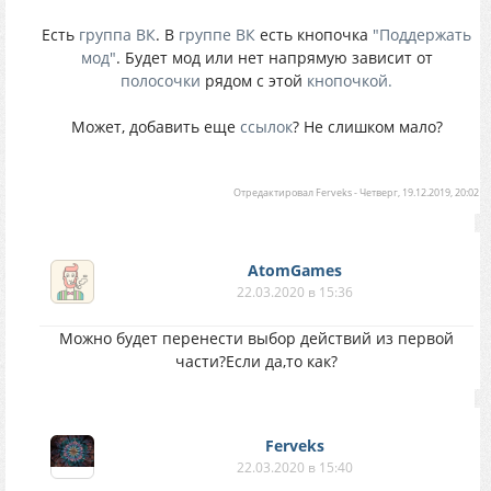
Есть
группа ВК
. В
группе ВК
есть кнопочка
"Поддержать
мод"
. Будет мод или нет напрямую зависит от
полосочки
рядом с этой
кнопочкой.
Может, добавить еще
ссылок
? Не слишком мало?
Отредактировал
Ferveks
-
Четверг, 19.12.2019, 20:02
AtomGames
22.03.2020 в 15:36
Можно будет перенести выбор действий из первой
части?Если да,то как?
Ferveks
22.03.2020 в 15:40