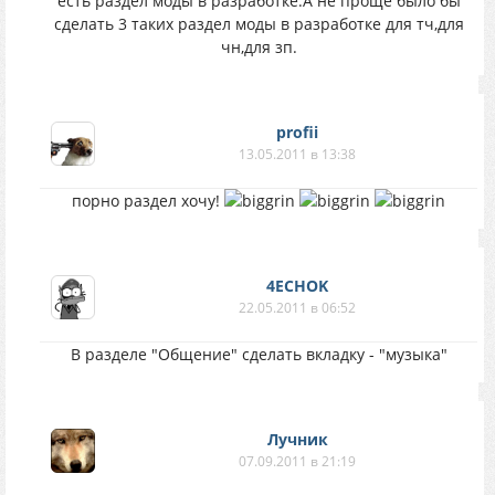
есть раздел моды в разработке.А не проще было бы
сделать 3 таких раздел моды в разработке для тч,для
чн,для зп.
profii
13.05.2011 в 13:38
порно раздел хочу!
4ECHOK
22.05.2011 в 06:52
В разделе "Общение" сделать вкладку - "музыка"
Лучник
07.09.2011 в 21:19