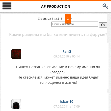
AP PRODUCTION
Страница
1
из
2
1
2
»
Какие разделы вы бы хотели видеть на форуме?
FanG
09.09.2010 в 00:14
Пишем название, описание и почему именно он
(раздел).
Не стесняемся, может именно ваша идея будет
воплощенна в жизнь!
iskan10
07.05.2011 в 17:09