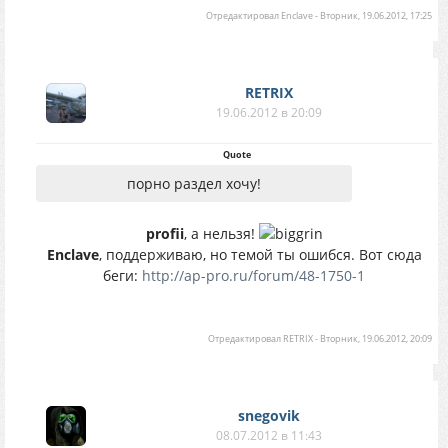
Отредактировал
Enclave
-
Вторник, 19.06.2012, 17:25
RETRIX
19.06.2012 в 20:09
Quote
порно раздел хочу!
profii
, а нельзя!
Enclave
, поддерживаю, но темой ты ошибся. Вот сюда
беги:
http://ap-pro.ru/forum/48-1750-1
Отредактировал
RETRIX
-
Вторник, 19.06.2012, 20:09
snegovik
08.07.2012 в 11:43