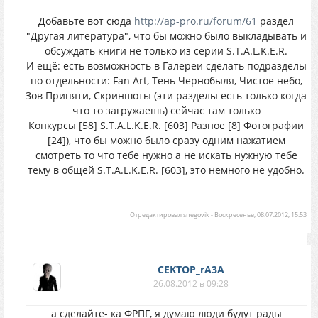
Добавьте вот сюда
http://ap-pro.ru/forum/61
раздел
"Другая литература", что бы можно было выкладывать и
обсуждать книги не только из серии S.T.A.L.K.E.R.
И ещё: есть возможность в Галереи сделать подразделы
по отдельности: Fan Art, Тень Чернобыля, Чистое небо,
Зов Припяти, Скриншоты (эти разделы есть только когда
что то загружаешь) сейчас там только
Конкурсы [58] S.T.A.L.K.E.R. [603] Разное [8] Фотографии
[24]), что бы можно было сразу одним нажатием
смотреть то что тебе нужно а не искать нужную тебе
тему в общей S.T.A.L.K.E.R. [603], это немного не удобно.
Отредактировал
snegovik
-
Воскресенье, 08.07.2012, 15:53
CEKTOP_rA3A
26.08.2012 в 09:28
а сделайте- ка ФРПГ, я думаю люди будут рады